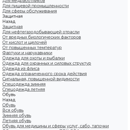
Для медработников
Для пищевой промышленности
Для сферы обслуживания
Защитная
Назад
Защитная
Для нефтегазодобывающей отрасли
От вредных биологических факторов
От кислот и щелочей
От повышенных температур
Фартуки и нарукавники
Одежда для охоты и рыбалки
Одежда для охранных и силовых структур
Одежда из флиса
Одежда ограниченного срока действия
Сигнальная, повышенной видимости
Спецодежда зимняя
Спецодежда летняя
Обувь
Назад
Обувь
Вся обувь
Зимняя обувь
Летняя обувь
Обувь для медицины и сферы услуг, сабо, тапочки