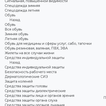
Сигнальная, повышенной видимости
Спецодежда зимняя
Спецодежда летняя
Обувь
Назад
Обувь
Вся обувь
Зимняя обувь
Летняя обувь
Обувь для медицины и сферы услуг, сабо, тапочки
Обувь резиновая, валяная, ПВХ, ЭВА
Жилеты на все случаи жизни
Средства индивидуальной защиты
Назад
Средства индивидуальной защиты
Безопасность рабочего места
Дерматологические СИЗ
Защита коленей
Средства защиты головы
Средства защиты диэлектрические
Средства защиты лица и органов зрения
П
Средства защиты органа слуха
Средства защиты органов дыхания