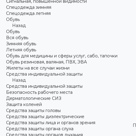
Сигнальная, повышенной видимости
Спецодежда зимняя
Спецодежда летняя
Обувь
Назад
Обувь
Вся обувь
Зимняя обувь
Летняя обувь
Обувь для медицины и сферы услуг, сабо, тапочки
Обувь резиновая, валяная, ПВХ, ЭВА
Жилеты на все случаи жизни
Средства индивидуальной защиты
Назад
Средства индивидуальной защиты
Безопасность рабочего места
Дерматологические СИЗ
Защита коленей
Средства защиты головы
Средства защиты диэлектрические
Средства защиты лица и органов зрения
П
Средства защиты органа слуха
Средства защиты органов дыхания