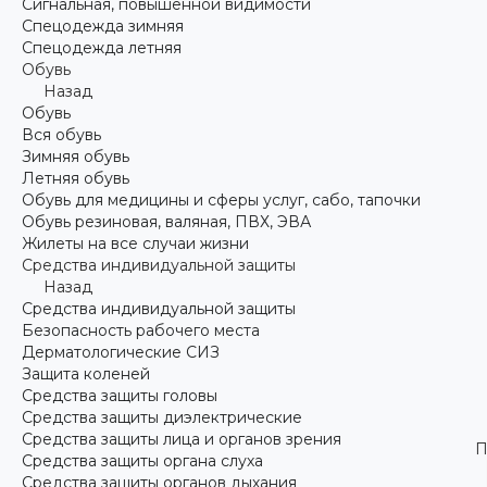
Сигнальная, повышенной видимости
Спецодежда зимняя
Спецодежда летняя
Обувь
Назад
Обувь
Вся обувь
Зимняя обувь
Летняя обувь
Обувь для медицины и сферы услуг, сабо, тапочки
Обувь резиновая, валяная, ПВХ, ЭВА
Жилеты на все случаи жизни
Средства индивидуальной защиты
Назад
Средства индивидуальной защиты
Безопасность рабочего места
Дерматологические СИЗ
Защита коленей
Средства защиты головы
Средства защиты диэлектрические
Средства защиты лица и органов зрения
П
Средства защиты органа слуха
Средства защиты органов дыхания