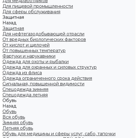
Для медработников
Для пищевой промышленности
Для сферы обслуживания
Защитная
Назад
Защитная
Для нефтегазодобывающей отрасли
От вредных биологических факторов
От кислот и щелочей
От повышенных температур
Фартуки и нарукавники
Одежда для охоты и рыбалки
Одежда для охранных и силовых структур
Одежда из флиса
Одежда ограниченного срока действия
Сигнальная, повышенной видимости
Спецодежда зимняя
Спецодежда летняя
Обувь
Назад
Обувь
Вся обувь
Зимняя обувь
Летняя обувь
Обувь для медицины и сферы услуг, сабо, тапочки