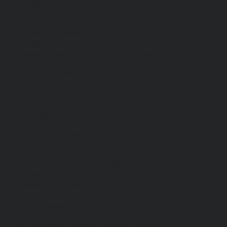
Для сферы обслуживания
Защитная
Одежда для охоты и рыбалки
Одежда для охранных и силовых структур
Одежда из флиса
Одежда ограниченного срока действия
Сигнальная, повышенной видимости
Спецодежда зимняя
Спецодежда летняя
Обувь
Вся обувь
Зимняя обувь
Летняя обувь
Обувь для медицины и сферы услуг, сабо, тапочки
Обувь резиновая, валяная, ПВХ, ЭВА
Жилеты на все случаи жизни
Средства индивидуальной защиты
Безопасность рабочего места
Дерматологические СИЗ
Защита коленей
Средства защиты головы
Средства защиты диэлектрические
Средства защиты лица и органов зрения