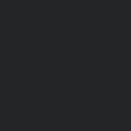
Средства защиты органа слуха
Средства защиты органов дыхания
Средства защиты от падения с высоты
Средства защиты рук
Все перчатки
Маслобензостойкие, МБС, нитриловые
Нейлон с покрытием
Одноразовые, смотровые
От вибрации
От повышенных температур
От пониженных температур
От пореза, удара
Спилковые и кожаные
Спилковые и кожаные от пониженных температур
Хб с обливным покрытием
Хб, ПВХ, брезент
Химостойкие
Хозяйственные
Активный отдых
Хозтовары и постельные принадлежности
Бытовая химия
Постельные принадлежности