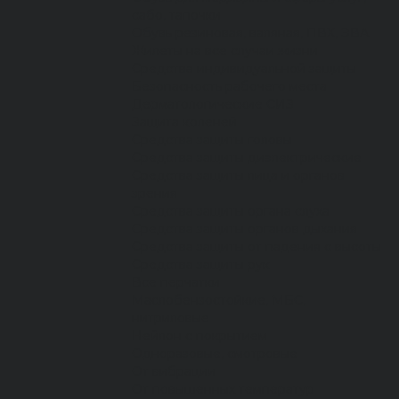
сабо, тапочки
Обувь резиновая, валяная, ПВХ, ЭВА
Жилеты на все случаи жизни
Средства индивидуальной защиты
Безопасность рабочего места
Дерматологические СИЗ
Защита коленей
Средства защиты головы
Средства защиты диэлектрические
Средства защиты лица и органов
зрения
Средства защиты органа слуха
Средства защиты органов дыхания
Средства защиты от падения с высоты
Средства защиты рук
Все перчатки
Маслобензостойкие, МБС,
нитриловые
Нейлон с покрытием
Одноразовые, смотровые
От вибрации
От повышенных температур