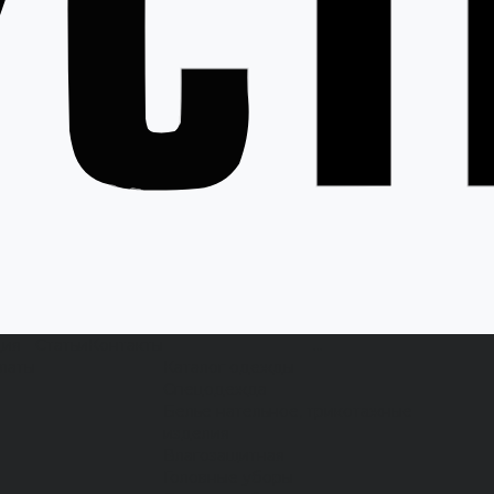
ция
Статьи
Контакты
...
латы
Каталог одежды
Спецодежда
Белье нательное, трикотажные
изделия
Влагозащитная
Головные уборы