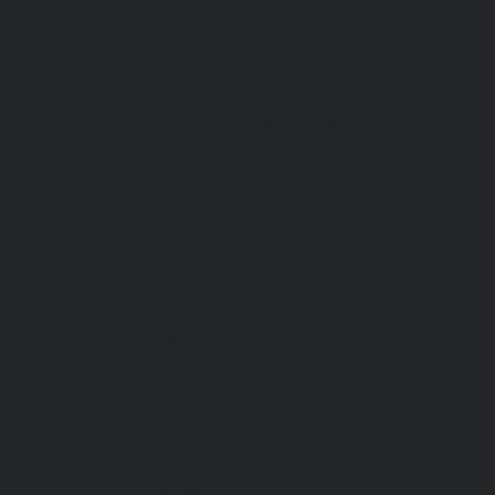
От пониженных температур
От пореза, удара
Спилковые и кожаные
Спилковые и кожаные от пониженных
температур
Хб с обливным покрытием
Хб, ПВХ, брезент
Химостойкие
Хозяйственные
Активный отдых
Хозтовары и постельные
принадлежности
Бытовая химия
Постельные принадлежности
Кровати
Матрасы, одеяла, подушки, покрывала
Полотенца
Постельное белье
Технические ткани
Акции
О компании
Новости