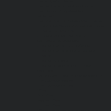
Для медработников
Для пищевой промышленности
Для сферы обслуживания
Защитная
Для нефтегазодобывающей отрасли
От вредных биологических факторов
От кислот и щелочей
От повышенных температур
Фартуки и нарукавники
Одежда для охоты и рыбалки
Одежда для охранных и силовых
структур
Одежда из флиса
Одежда ограниченного срока
действия
Сигнальная, повышенной видимости
Спецодежда зимняя
Спецодежда летняя
Обувь
Вся обувь
Зимняя обувь
Летняя обувь
Обувь для медицины и сферы услуг,