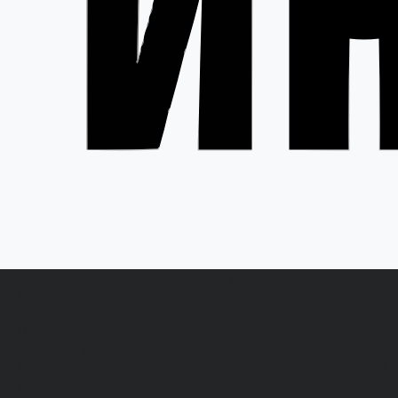
Каталог одежды
Акции
Спецодежда
Н
Белье нательное, трикотажные изделия
О
Влагозащитная
В
Головные уборы
С
Для медработников
П
Для пищевой промышленности