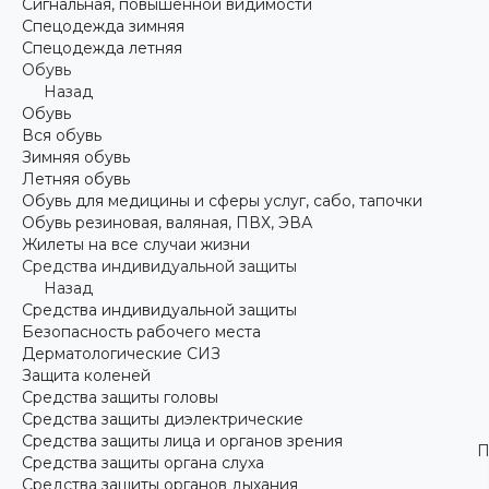
Сигнальная, повышенной видимости
Спецодежда зимняя
Спецодежда летняя
Обувь
Назад
Обувь
Вся обувь
Зимняя обувь
Летняя обувь
Обувь для медицины и сферы услуг, сабо, тапочки
Обувь резиновая, валяная, ПВХ, ЭВА
Жилеты на все случаи жизни
Средства индивидуальной защиты
Назад
Средства индивидуальной защиты
Безопасность рабочего места
Дерматологические СИЗ
Защита коленей
Средства защиты головы
Средства защиты диэлектрические
Средства защиты лица и органов зрения
П
Средства защиты органа слуха
Средства защиты органов дыхания