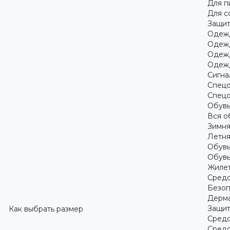
Для 
Для с
Защит
Одежд
Одежд
Одежд
Одежд
Сигна
Спецо
Спецо
Обув
Вся о
Зимня
Летня
Обувь
Обувь
Жилет
Средс
Безоп
Дерма
Защит
Как выбрать размер
Средс
Средс