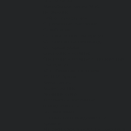
Все перчатки
Маслобензостойкие, МБС,
нитриловые
Нейлон с покрытием
Одноразовые, смотровые
От вибрации
От повышенных температур
От пониженных температур
От пореза, удара
Спилковые и кожаные
Спилковые и кожаные от пониженных
температур
Хб с обливным покрытием
Хб, ПВХ, брезент
Химостойкие
Хозяйственные
Активный отдых
Хозтовары и постельные
принадлежности
Бытовая химия
Постельные принадлежности
Кровати
Матрасы, одеяла, подушки, покрывала