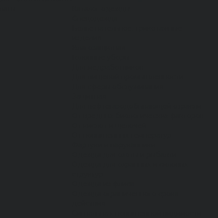
латы
Каталог одежды
Спецодежда
Белье нательное, трикотажные
изделия
Влагозащитная
Головные уборы
Для медработников
Для пищевой промышленности
Для сферы обслуживания
Защитная
Для нефтегазодобывающей отрасли
От вредных биологических факторов
От кислот и щелочей
От повышенных температур
Фартуки и нарукавники
Одежда для охоты и рыбалки
Одежда для охранных и силовых
структур
Одежда из флиса
Одежда ограниченного срока
действия
Сигнальная, повышенной видимости