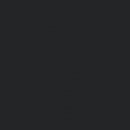
Спецодежда зимняя
Спецодежда летняя
Обувь
Вся обувь
Зимняя обувь
Летняя обувь
Обувь для медицины и сферы услуг,
сабо, тапочки
Обувь резиновая, валяная, ПВХ, ЭВА
Жилеты на все случаи жизни
Средства индивидуальной защиты
Безопасность рабочего места
Дерматологические СИЗ
Защита коленей
Средства защиты головы
Средства защиты диэлектрические
Средства защиты лица и органов
зрения
Средства защиты органа слуха
Средства защиты органов дыхания
Средства защиты от падения с высоты
Средства защиты рук