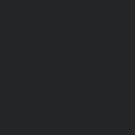
Средства индивидуальной защиты
Безопасность рабочего места
Дерматологические СИЗ
Защита коленей
Средства защиты головы
Средства защиты диэлектрические
Средства защиты лица и органов зрения
Средства защиты органа слуха
Средства защиты органов дыхания
Средства защиты от падения с высоты
Средства защиты рук
Все перчатки
Маслобензостойкие, МБС, нитриловые
Нейлон с покрытием
Одноразовые, смотровые
От вибрации
От повышенных температур
От пониженных температур
От пореза, удара
Спилковые и кожаные
Спилковые и кожаные от пониженных температур
Хб с обливным покрытием