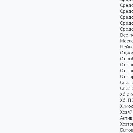
Средс
Средс
Средс
Средс
Средс
Все п
Масло
Нейло
Однор
От ви
От по
От по
От по
Спилк
Спилк
Хб с 
Хб, П
Химос
Хозяй
Актив
Хозто
Бытов