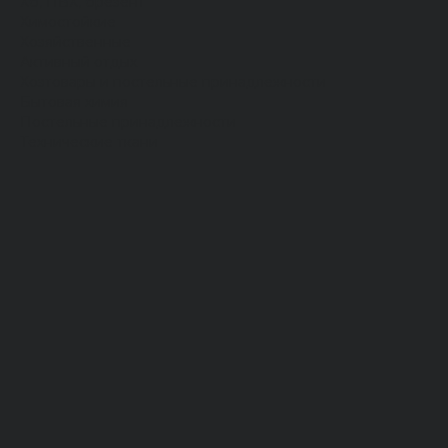
Хб, ПВХ, брезент
Химостойкие
Хозяйственные
Активный отдых
Хозтовары и постельные принадлежности
Бытовая химия
Постельные принадлежности
Технические ткани