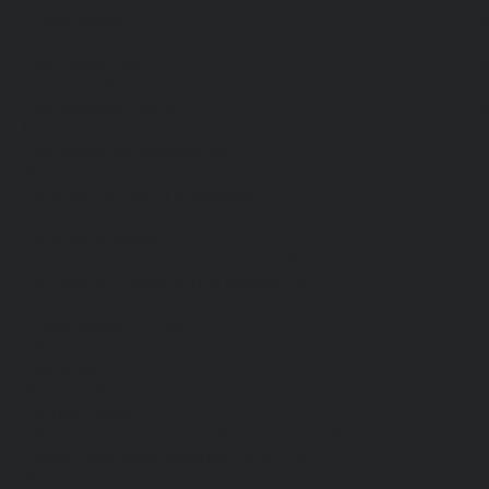
Спецодежда
Н
Белье нательное, трикотажные изделия
О
Влагозащитная
В
Головные уборы
С
Для медработников
П
Для пищевой промышленности
Для сферы обслуживания
Защитная
Одежда для охоты и рыбалки
Одежда для охранных и силовых структур
Одежда из флиса
Одежда ограниченного срока действия
Сигнальная, повышенной видимости
Спецодежда зимняя
Спецодежда летняя
Обувь
Вся обувь
Зимняя обувь
Летняя обувь
Обувь для медицины и сферы услуг, сабо, тапочки
Обувь резиновая, валяная, ПВХ, ЭВА
Жилеты на все случаи жизни