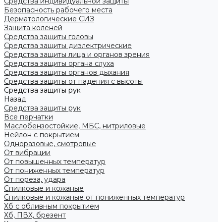
Средства индивидуальной защиты
Безопасность рабочего места
Дерматологические СИЗ
Защита коленей
Средства защиты головы
Средства защиты диэлектрические
Средства защиты лица и органов зрения
Средства защиты органа слуха
Средства защиты органов дыхания
Средства защиты от падения с высоты
Средства защиты рук
Назад
Средства защиты рук
Все перчатки
Маслобензостойкие, МБС, нитриловые
Нейлон с покрытием
Одноразовые, смотровые
От вибрации
От повышенных температур
От пониженных температур
От пореза, удара
Спилковые и кожаные
Спилковые и кожаные от пониженных температур
Хб с обливным покрытием
Хб, ПВХ, брезент