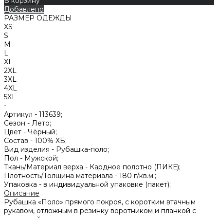
В корзину
Добавлено
РАЗМЕР ОДЕЖДЫ
XS
S
M
L
XL
2XL
3XL
4XL
5XL
-
Артикул -
113639;
Сезон -
Лето;
Цвет -
Чёрный;
Состав -
100% ХБ;
Вид изделия -
Рубашка-поло;
Пол -
Мужской;
Ткань/Материал верха -
Кардное полотно (ПИКЕ);
Плотность/Толщина материала -
180 г/кв.м.;
Упаковка -
в индивидуальной упаковке (пакет);
Описание
Рубашка «Поло» прямого покроя, с коротким втачным
рукавом, отложным в резинку воротником и планкой с