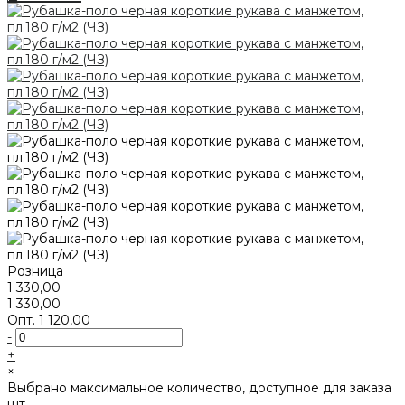
Розница
1 330,00
1 330,00
Опт.
1 120,00
-
+
×
Выбрано максимальное количество, доступное для заказа
шт.