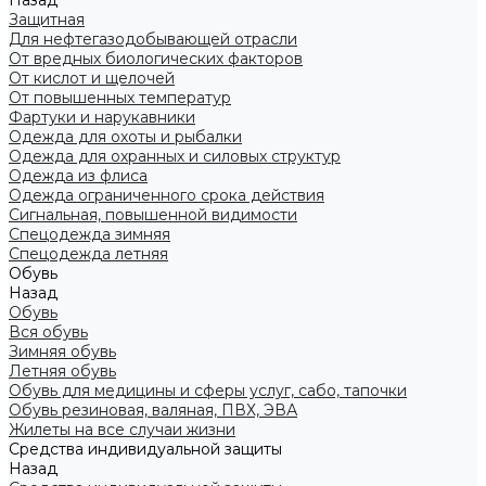
Назад
Защитная
Для нефтегазодобывающей отрасли
От вредных биологических факторов
От кислот и щелочей
От повышенных температур
Фартуки и нарукавники
Одежда для охоты и рыбалки
Одежда для охранных и силовых структур
Одежда из флиса
Одежда ограниченного срока действия
Сигнальная, повышенной видимости
Спецодежда зимняя
Спецодежда летняя
Обувь
Назад
Обувь
Вся обувь
Зимняя обувь
Летняя обувь
Обувь для медицины и сферы услуг, сабо, тапочки
Обувь резиновая, валяная, ПВХ, ЭВА
Жилеты на все случаи жизни
Средства индивидуальной защиты
Назад