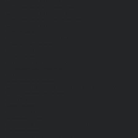
Средства защиты лица и органов зрения
Средства защиты органа слуха
Средства защиты органов дыхания
Средства защиты от падения с высоты
Средства защиты рук
Все перчатки
Маслобензостойкие, МБС, нитриловые
Нейлон с покрытием
Одноразовые, смотровые
От вибрации
От повышенных температур
От пониженных температур
От пореза, удара
Спилковые и кожаные
Спилковые и кожаные от пониженных температур
Хб с обливным покрытием
Хб, ПВХ, брезент
Химостойкие
Хозяйственные
Активный отдых
Хозтовары и постельные принадлежности
Бытовая химия
Постельные принадлежности