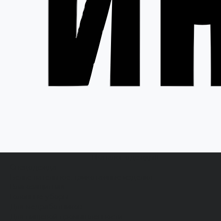
Каталог одежды
Спецодежда
Белье нательное, трикотажные изделия
Влагозащитная
Головные уборы
Для медработников
Для пищевой промышленности