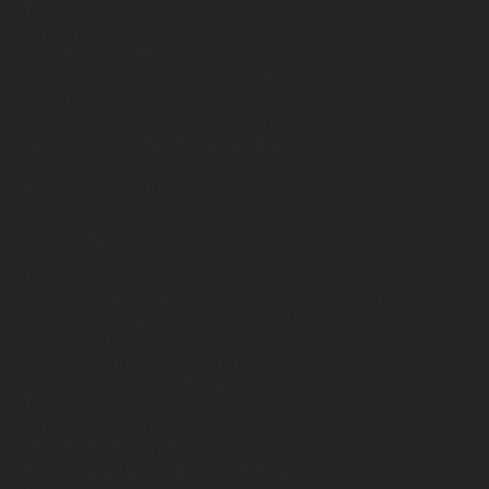
Для сферы обслуживания
Защитная
Одежда для охоты и рыбалки
Одежда для охранных и силовых структур
Одежда из флиса
Одежда ограниченного срока действия
Сигнальная, повышенной видимости
Спецодежда зимняя
Спецодежда летняя
Обувь
Вся обувь
Зимняя обувь
Летняя обувь
Обувь для медицины и сферы услуг, сабо, тапочки
Обувь резиновая, валяная, ПВХ, ЭВА
Жилеты на все случаи жизни
Средства индивидуальной защиты
Безопасность рабочего места
Дерматологические СИЗ
Защита коленей
Средства защиты головы
Средства защиты диэлектрические