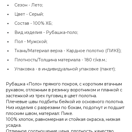
Сезон -
Лето;
Цвет -
Серый;
Состав -
100% ХБ;
Вид изделия -
Рубашка-поло;
Пол -
Мужской;
Ткань/Материал верха -
Кардное полотно (ПИКЕ);
Плотность/Толщина материала -
180 г/кв.м.;
Упаковка -
в индивидуальной упаковке (пакет);
Рубашка «Поло» прямого покроя, с коротким втачным
рукавом, отложным в резинку воротником и планкой с
застежкой из трех пуговиц в цвет полотна.
Плечевые швы подбиты бейкой из основного полотна.
Низ изделия с разрезами по бокам, подогнут и подшит
плоским швом, материал: Пике.
100% хлопок, равномерная и стойкая окраска, низкая
усадка.
Отличное соотношение цена, плотность, качество.