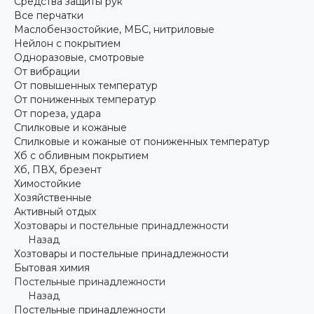
Средства защиты рук
Все перчатки
Маслобензостойкие, МБС, нитриловые
Нейлон с покрытием
Одноразовые, смотровые
От вибрации
От повышенных температур
От пониженных температур
От пореза, удара
Спилковые и кожаные
Спилковые и кожаные от пониженных температур
Хб с обливным покрытием
Хб, ПВХ, брезент
Химостойкие
Хозяйственные
Активный отдых
Хозтовары и постельные принадлежности
Назад
Хозтовары и постельные принадлежности
Бытовая химия
Постельные принадлежности
Назад
Постельные принадлежности