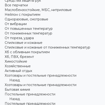
Средства защиты рук
Все перчатки
Маслобензостойкие, МБС, нитриловые
Нейлон с покрытием
Одноразовые, смотровые
От вибрации
От повышенных температур
От пониженных температур
От пореза, удара
Спилковые и кожаные
Спилковые и кожаные от пониженных температур
Хб с обливным покрытием
Хб, ПВХ, брезент
Химостойкие
Хозяйственные
Активный отдых
Хозтовары и постельные принадлежности
Назад
Хозтовары и постельные принадлежности
Бытовая химия
Постельные принадлежности
Назад
Постельные принадлежности