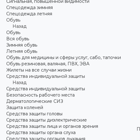
Сигнальная, повышенной видимости
Спецодежда зимняя
Спецодежда летняя
Обувь
Назад
Обувь
Вся обувь
Зимняя обувь
Летняя обувь
Обувь для медицины и сферы услуг, сабо, тапочки
Обувь резиновая, валяная, ПВХ, ЭВА
Жилеты на все случаи жизни
Средства индивидуальной защиты
Назад
Средства индивидуальной защиты
Безопасность рабочего места
Дерматологические СИЗ
Защита коленей
Средства защиты головы
Средства защиты диэлектрические
Средства защиты лица и органов зрения
П
Средства защиты органа слуха
Средства защиты органов дыхания