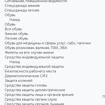
Сигнальная, повышенной видимости
Спецодежда зимняя
Спецодежда летняя
Обувь
Назад
Обувь
Вся обувь
Зимняя обувь
Летняя обувь
Обувь для медицины и сферы услуг, сабо, тапочки
Обувь резиновая, валяная, ПВХ, ЭВА
Жилеты на все случаи жизни
Средства индивидуальной защиты
Назад
Средства индивидуальной защиты
Безопасность рабочего места
Дерматологические СИЗ
Защита коленей
Средства защиты головы
Средства защиты диэлектрические
Средства защиты лица и органов зрения
П
Средства защиты органа слуха
Средства защиты органов дыхания