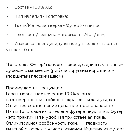
Состав -
100% ХБ;
Вид изделия -
Толстовка;
Ткань/Материал верха -
Футер 2-х нитка;
Плотность/Толщина материала -
240 г/кв.м;
Упаковка -
в индивидуальной упаковке (пакет),в
мешке 40 шт.;
"Толстовка-Футер" прямого покроя, с длинным втачным
рукавом с манжетом (рибана), круглым воротником
(подшитым плоским швом).
Преимущества продукции:
Гарантированное качество 100% хлопка,
равномерность и стойкость окраски, низкая усадка.
Отличное соотношение цена, плотность, качество.
Наши Толстовки изготовлены футера двухнитки. Футер
- это практичная и удобная трикотажная ткань.
Отличительная особенность ткани — гладкость
лицевой стороны и начес с изнанки. Изделия из футера