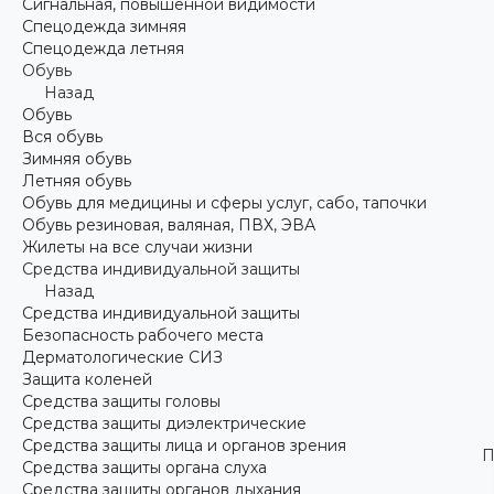
Сигнальная, повышенной видимости
Спецодежда зимняя
Спецодежда летняя
Обувь
Назад
Обувь
Вся обувь
Зимняя обувь
Летняя обувь
Обувь для медицины и сферы услуг, сабо, тапочки
Обувь резиновая, валяная, ПВХ, ЭВА
Жилеты на все случаи жизни
Средства индивидуальной защиты
Назад
Средства индивидуальной защиты
Безопасность рабочего места
Дерматологические СИЗ
Защита коленей
Средства защиты головы
Средства защиты диэлектрические
Средства защиты лица и органов зрения
П
Средства защиты органа слуха
Средства защиты органов дыхания