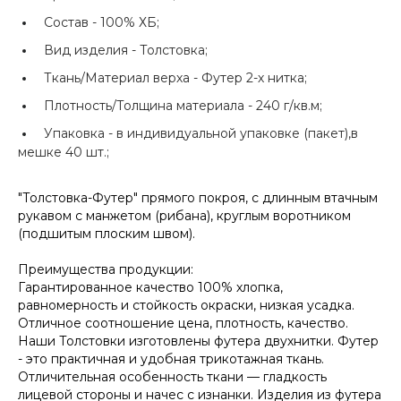
Состав -
100% ХБ;
Вид изделия -
Толстовка;
Ткань/Материал верха -
Футер 2-х нитка;
Плотность/Толщина материала -
240 г/кв.м;
Упаковка -
в индивидуальной упаковке (пакет),в
мешке 40 шт.;
"Толстовка-Футер" прямого покроя, с длинным втачным
рукавом с манжетом (рибана), круглым воротником
(подшитым плоским швом).
Преимущества продукции:
Гарантированное качество 100% хлопка,
равномерность и стойкость окраски, низкая усадка.
Отличное соотношение цена, плотность, качество.
Наши Толстовки изготовлены футера двухнитки. Футер
- это практичная и удобная трикотажная ткань.
Отличительная особенность ткани — гладкость
лицевой стороны и начес с изнанки. Изделия из футера