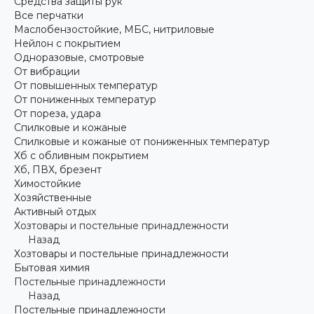
Средства защиты рук
Все перчатки
Маслобензостойкие, МБС, нитриловые
Нейлон с покрытием
Одноразовые, смотровые
От вибрации
От повышенных температур
От пониженных температур
От пореза, удара
Спилковые и кожаные
Спилковые и кожаные от пониженных температур
Хб с обливным покрытием
Хб, ПВХ, брезент
Химостойкие
Хозяйственные
Активный отдых
Хозтовары и постельные принадлежности
Назад
Хозтовары и постельные принадлежности
Бытовая химия
Постельные принадлежности
Назад
Постельные принадлежности