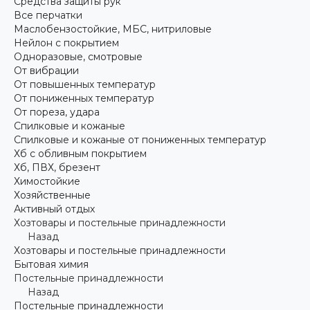
Средства защиты рук
Все перчатки
Маслобензостойкие, МБС, нитриловые
Нейлон с покрытием
Одноразовые, смотровые
От вибрации
От повышенных температур
От пониженных температур
От пореза, удара
Спилковые и кожаные
Спилковые и кожаные от пониженных температур
Хб с обливным покрытием
Хб, ПВХ, брезент
Химостойкие
Хозяйственные
Активный отдых
Хозтовары и постельные принадлежности
Назад
Хозтовары и постельные принадлежности
Бытовая химия
Постельные принадлежности
Назад
Постельные принадлежности