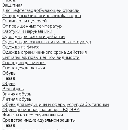
Назад
Защитная
Для нефтегазодобывающей отрасли
От вредных биологических факторов
От кислот и щелочей
От повышенных температур
Фартуки и нарукавники
Одежда для охоты и рыбалки
Одежда для охранных и силовых структур
Одежда из флиса
Одежда ограниченного срока действия
Сигнальная, повышенной видимости
Спецодежда зимняя
Спецодежда летняя
Обувь
Назад
Обувь
Вся обувь
Зимняя обувь
Летняя обувь
Обувь для медицины и сферы услуг, сабо, тапочки
Обувь резиновая, валяная, ПВХ, ЭВА
Жилеты на все случаи жизни
Средства индивидуальной защиты
Назад