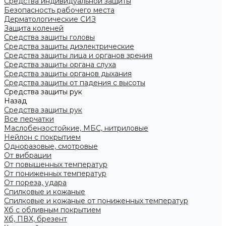
Средства индивидуальной защиты
Безопасность рабочего места
Дерматологические СИЗ
Защита коленей
Средства защиты головы
Средства защиты диэлектрические
Средства защиты лица и органов зрения
Средства защиты органа слуха
Средства защиты органов дыхания
Средства защиты от падения с высоты
Средства защиты рук
Назад
Средства защиты рук
Все перчатки
Маслобензостойкие, МБС, нитриловые
Нейлон с покрытием
Одноразовые, смотровые
От вибрации
От повышенных температур
От пониженных температур
От пореза, удара
Спилковые и кожаные
Спилковые и кожаные от пониженных температур
Хб с обливным покрытием
Хб, ПВХ, брезент