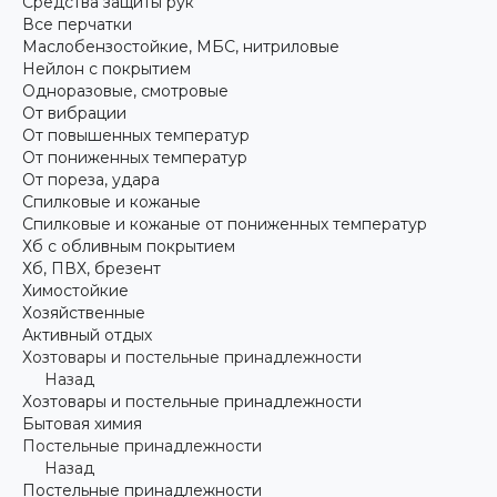
Средства защиты рук
Все перчатки
Маслобензостойкие, МБС, нитриловые
Нейлон с покрытием
Одноразовые, смотровые
От вибрации
От повышенных температур
От пониженных температур
От пореза, удара
Спилковые и кожаные
Спилковые и кожаные от пониженных температур
Хб с обливным покрытием
Хб, ПВХ, брезент
Химостойкие
Хозяйственные
Активный отдых
Хозтовары и постельные принадлежности
Назад
Хозтовары и постельные принадлежности
Бытовая химия
Постельные принадлежности
Назад
Постельные принадлежности