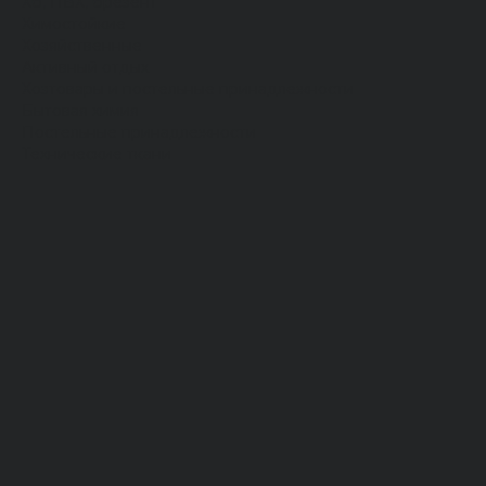
Хб, ПВХ, брезент
Химостойкие
Хозяйственные
Активный отдых
Хозтовары и постельные принадлежности
Бытовая химия
Постельные принадлежности
Технические ткани