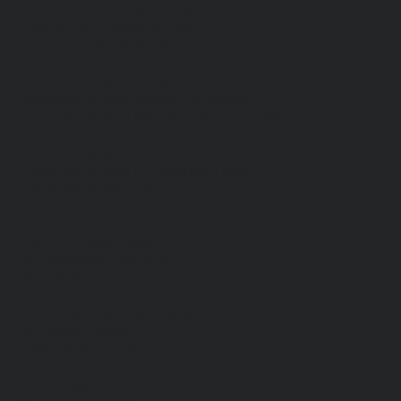
Средства индивидуальной защиты
Безопасность рабочего места
Дерматологические СИЗ
Защита коленей
Средства защиты головы
Средства защиты диэлектрические
Средства защиты лица и органов зрения
Средства защиты органа слуха
Средства защиты органов дыхания
Средства защиты от падения с высоты
Средства защиты рук
Все перчатки
Маслобензостойкие, МБС, нитриловые
Нейлон с покрытием
Одноразовые, смотровые
От вибрации
От повышенных температур
От пониженных температур
От пореза, удара
Спилковые и кожаные
Спилковые и кожаные от пониженных температур
Хб с обливным покрытием