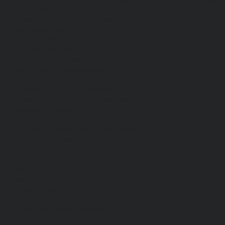
Спецодежда
Н
Белье нательное, трикотажные изделия
О
Влагозащитная
В
Головные уборы
С
Для медработников
П
Для пищевой промышленности
Для сферы обслуживания
Защитная
Одежда для охоты и рыбалки
Одежда для охранных и силовых структур
Одежда из флиса
Одежда ограниченного срока действия
Сигнальная, повышенной видимости
Спецодежда зимняя
Спецодежда летняя
Обувь
Вся обувь
Зимняя обувь
Летняя обувь
Обувь для медицины и сферы услуг, сабо, тапочки
Обувь резиновая, валяная, ПВХ, ЭВА
Жилеты на все случаи жизни