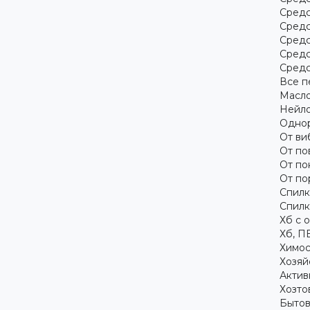
Средс
Средс
Средс
Средс
Средс
Все п
Масло
Нейло
Однор
От ви
От по
От по
От по
Спилк
Спилк
Хб с 
Хб, П
Химос
Хозяй
Актив
Хозто
Бытов