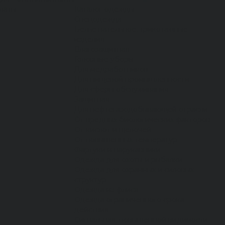
латы
Каталог одежды
Спецодежда
Белье нательное, трикотажные
изделия
Влагозащитная
Головные уборы
Для медработников
Для пищевой промышленности
Для сферы обслуживания
Защитная
Для нефтегазодобывающей отрасли
От вредных биологических факторов
От кислот и щелочей
От повышенных температур
Фартуки и нарукавники
Одежда для охоты и рыбалки
Одежда для охранных и силовых
структур
Одежда из флиса
Одежда ограниченного срока
действия
Сигнальная, повышенной видимости