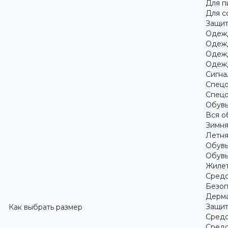
Для 
Для с
Защит
Одежд
Одежд
Одежд
Одежд
Сигна
Спецо
Спецо
Обув
Вся о
Зимня
Летня
Обувь
Обувь
Жилет
Средс
Безоп
Дерма
Защит
Как выбрать размер
Средс
Средс