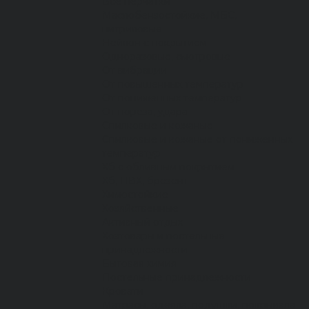
Все перчатки
Маслобензостойкие, МБС,
нитриловые
Нейлон с покрытием
Одноразовые, смотровые
От вибрации
От повышенных температур
От пониженных температур
От пореза, удара
Спилковые и кожаные
Спилковые и кожаные от пониженных
температур
Хб с обливным покрытием
Хб, ПВХ, брезент
Химостойкие
Хозяйственные
Активный отдых
Хозтовары и постельные
принадлежности
Бытовая химия
Постельные принадлежности
Кровати
Матрасы, одеяла, подушки, покрывала