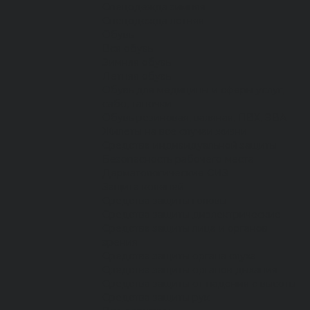
Спецодежда зимняя
Спецодежда летняя
Обувь
Вся обувь
Зимняя обувь
Летняя обувь
Обувь для медицины и сферы услуг,
сабо, тапочки
Обувь резиновая, валяная, ПВХ, ЭВА
Жилеты на все случаи жизни
Средства индивидуальной защиты
Безопасность рабочего места
Дерматологические СИЗ
Защита коленей
Средства защиты головы
Средства защиты диэлектрические
Средства защиты лица и органов
зрения
Средства защиты органа слуха
Средства защиты органов дыхания
Средства защиты от падения с высоты
Средства защиты рук