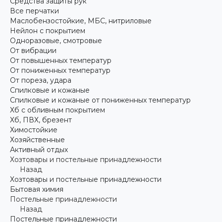
Средства защиты рук
Все перчатки
Маслобензостойкие, МБС, нитриловые
Нейлон с покрытием
Одноразовые, смотровые
От вибрации
От повышенных температур
От пониженных температур
От пореза, удара
Спилковые и кожаные
Спилковые и кожаные от пониженных температур
Хб с обливным покрытием
Хб, ПВХ, брезент
Химостойкие
Хозяйственные
Активный отдых
Хозтовары и постельные принадлежности
Назад
Хозтовары и постельные принадлежности
Бытовая химия
Постельные принадлежности
Назад
Постельные принадлежности