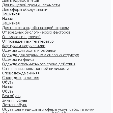
Для медработников
Для пищевой промышленности
Для сферы обслуживания
Защитная
Назад
Защитная
Для нефтегазодобывающей отрасли
От вредных биологических факторов
От кислот и щелочей
От повышенных температур
Фартуки и нарукавники
Одежда для охоты и рыбалки
Одежда для охранных и силовых структур
Одежда из флиса
Одежда ограниченного срока действия
Сигнальная, повышенной видимости
Спецодежда зимняя
Спецодежда летняя
Обувь
Назад
Обувь
Вся обувь
Зимняя обувь
Летняя обувь
Обувь для медицины и сферы услуг, сабо, тапочки