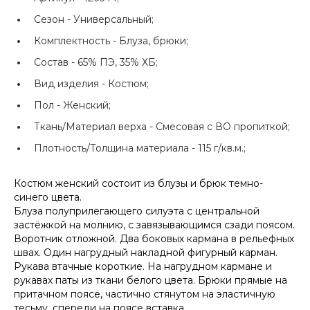
Сезон -
Универсальный;
Комплектность -
Блуза, брюки;
Состав -
65% ПЭ, 35% ХБ;
Вид изделия -
Костюм;
Пол -
Женский;
Ткань/Материал верха -
Смесовая с ВО пропиткой;
Плотность/Толщина материала -
115 г/кв.м.;
Костюм женский состоит из блузы и брюк темно-
синего цвета.
Блуза полуприлегающего силуэта с центральной
застёжкой на молнию, с завязывающимся сзади поясом.
Воротник отложной. Два боковых кармана в рельефных
швах. Один нагрудный накладной фигурный карман.
Рукава втачные короткие. На нагрудном кармане и
рукавах паты из ткани белого цвета. Брюки прямые на
притачном поясе, частично стянутом на эластичную
тесьму, спереди на поясе вставка.