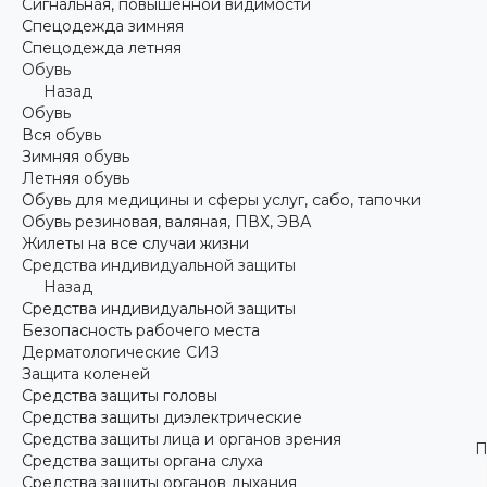
Сигнальная, повышенной видимости
Спецодежда зимняя
Спецодежда летняя
Обувь
Назад
Обувь
Вся обувь
Зимняя обувь
Летняя обувь
Обувь для медицины и сферы услуг, сабо, тапочки
Обувь резиновая, валяная, ПВХ, ЭВА
Жилеты на все случаи жизни
Средства индивидуальной защиты
Назад
Средства индивидуальной защиты
Безопасность рабочего места
Дерматологические СИЗ
Защита коленей
Средства защиты головы
Средства защиты диэлектрические
Средства защиты лица и органов зрения
П
Средства защиты органа слуха
Средства защиты органов дыхания