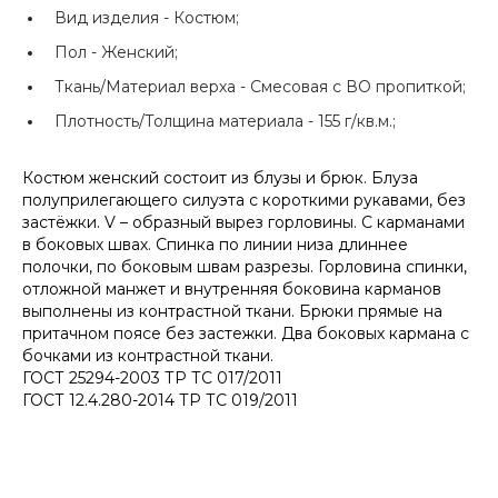
Вид изделия -
Костюм;
Пол -
Женский;
Ткань/Материал верха -
Смесовая с ВО пропиткой;
Плотность/Толщина материала -
155 г/кв.м.;
Костюм женский состоит из блузы и брюк. Блуза
полуприлегающего силуэта с короткими рукавами, без
застёжки. V – образный вырез горловины. С карманами
в боковых швах. Спинка по линии низа длиннее
полочки, по боковым швам разрезы. Горловина спинки,
отложной манжет и внутренняя боковина карманов
выполнены из контрастной ткани. Брюки прямые на
притачном поясе без застежки. Два боковых кармана с
бочками из контрастной ткани.
ГОСТ 25294-2003 ТР ТС 017/2011
ГОСТ 12.4.280-2014 ТР ТС 019/2011