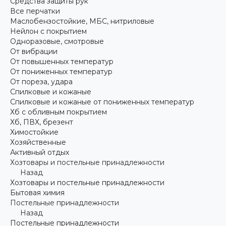
Средства защиты рук
Все перчатки
Маслобензостойкие, МБС, нитриловые
Нейлон с покрытием
Одноразовые, смотровые
От вибрации
От повышенных температур
От пониженных температур
От пореза, удара
Спилковые и кожаные
Спилковые и кожаные от пониженных температур
Хб с обливным покрытием
Хб, ПВХ, брезент
Химостойкие
Хозяйственные
Активный отдых
Хозтовары и постельные принадлежности
Назад
Хозтовары и постельные принадлежности
Бытовая химия
Постельные принадлежности
Назад
Постельные принадлежности