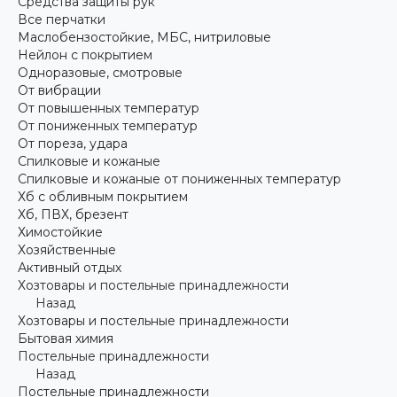
Средства защиты рук
Все перчатки
Маслобензостойкие, МБС, нитриловые
Нейлон с покрытием
Одноразовые, смотровые
От вибрации
От повышенных температур
От пониженных температур
От пореза, удара
Спилковые и кожаные
Спилковые и кожаные от пониженных температур
Хб с обливным покрытием
Хб, ПВХ, брезент
Химостойкие
Хозяйственные
Активный отдых
Хозтовары и постельные принадлежности
Назад
Хозтовары и постельные принадлежности
Бытовая химия
Постельные принадлежности
Назад
Постельные принадлежности