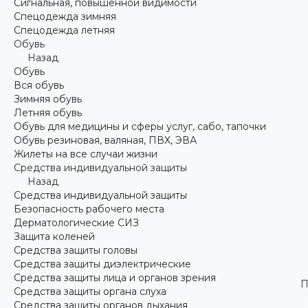
Сигнальная, повышенной видимости
Спецодежда зимняя
Спецодежда летняя
Обувь
Назад
Обувь
Вся обувь
Зимняя обувь
Летняя обувь
Обувь для медицины и сферы услуг, сабо, тапочки
Обувь резиновая, валяная, ПВХ, ЭВА
Жилеты на все случаи жизни
Средства индивидуальной защиты
Назад
Средства индивидуальной защиты
Безопасность рабочего места
Дерматологические СИЗ
Защита коленей
Средства защиты головы
Средства защиты диэлектрические
Средства защиты лица и органов зрения
П
Средства защиты органа слуха
Средства защиты органов дыхания