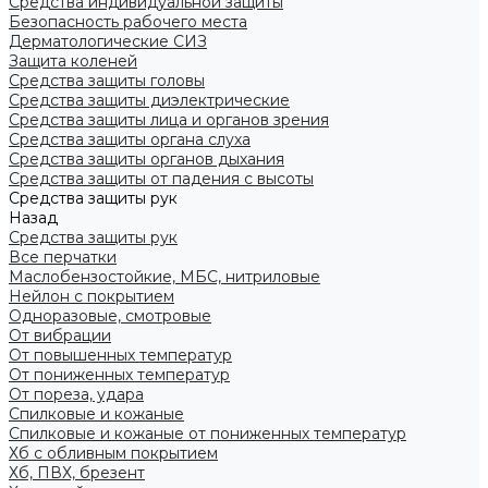
Средства индивидуальной защиты
Безопасность рабочего места
Дерматологические СИЗ
Защита коленей
Средства защиты головы
Средства защиты диэлектрические
Средства защиты лица и органов зрения
Средства защиты органа слуха
Средства защиты органов дыхания
Средства защиты от падения с высоты
Средства защиты рук
Назад
Средства защиты рук
Все перчатки
Маслобензостойкие, МБС, нитриловые
Нейлон с покрытием
Одноразовые, смотровые
От вибрации
От повышенных температур
От пониженных температур
От пореза, удара
Спилковые и кожаные
Спилковые и кожаные от пониженных температур
Хб с обливным покрытием
Хб, ПВХ, брезент