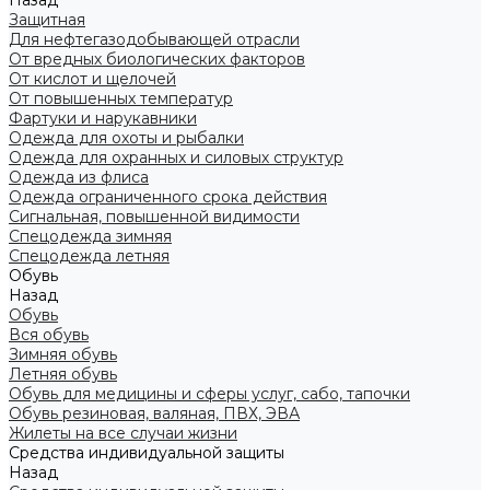
Назад
Защитная
Для нефтегазодобывающей отрасли
От вредных биологических факторов
От кислот и щелочей
От повышенных температур
Фартуки и нарукавники
Одежда для охоты и рыбалки
Одежда для охранных и силовых структур
Одежда из флиса
Одежда ограниченного срока действия
Сигнальная, повышенной видимости
Спецодежда зимняя
Спецодежда летняя
Обувь
Назад
Обувь
Вся обувь
Зимняя обувь
Летняя обувь
Обувь для медицины и сферы услуг, сабо, тапочки
Обувь резиновая, валяная, ПВХ, ЭВА
Жилеты на все случаи жизни
Средства индивидуальной защиты
Назад