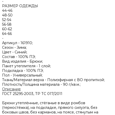
-
РАЗМЕР ОДЕЖДЫ
44-46
48-50
52-54
56-58
60-62
64-66
-
Артикул -
161910;
Сезон -
Зима;
Цвет -
Синий;
Состав -
100% ПЭ;
Вид изделия -
Брюки;
Пакет утеплителя -
1 слой;
Подкладка -
100% ПЭ;
Пол -
Универсальный;
Ткань/Материал верха -
Полиэфирная с ВО пропиткой;
Плотность/Толщина материала -
90 г/кв.м.;
Описание
ГОСТ 25295-2003, ТР ТС 017/2011
Брюки утеплённые, стёганые в виде ромбов
(термостёжка), на подкладке, прямого силуэта, без
боковых швов, без карманов, на поясе, стянутым на