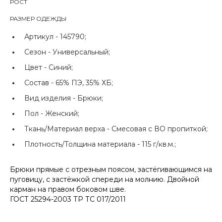
РОСТ
РАЗМЕР ОДЕЖДЫ
Артикул -
145790;
Сезон -
Универсальный;
Цвет -
Синий;
Состав -
65% ПЭ, 35% ХБ;
Вид изделия -
Брюки;
Пол -
Женский;
Ткань/Материал верха -
Смесовая с ВО пропиткой;
Плотность/Толщина материала -
115 г/кв.м.;
Брюки прямые с отрезным поясом, застёгивающимся на
пуговицу, с застёжкой спереди на молнию. Двойной
карман на правом боковом шве.
ГОСТ 25294-2003 ТР ТС 017/2011