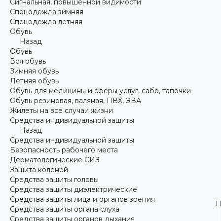
Сигнальная, повышенной видимости
Спецодежда зимняя
Спецодежда летняя
Обувь
Назад
Обувь
Вся обувь
Зимняя обувь
Летняя обувь
Обувь для медицины и сферы услуг, сабо, тапочки
Обувь резиновая, валяная, ПВХ, ЭВА
Жилеты на все случаи жизни
Средства индивидуальной защиты
Назад
Средства индивидуальной защиты
Безопасность рабочего места
Дерматологические СИЗ
Защита коленей
Средства защиты головы
Средства защиты диэлектрические
Средства защиты лица и органов зрения
П
Средства защиты органа слуха
Средства защиты органов дыхания