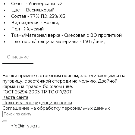
Сезон -
Универсальный;
Цвет -
Васильковый;
Состав -
77% ПЭ, 23% ХБ;
Вид изделия -
Брюки;
Пол -
Женский;
Ткань/Материал верха -
Смесовая с ВО пропиткой;
Плотность/Толщина материала -
140 г/кв.м.;
Описание
Брюки прямые с отрезным поясом, застёгивающимся на
пуговицу, с застёжкой спереди на молнию. Двойной
карман на правом боковом шве.
ГОСТ 25294-2003 ТР ТС 017/2011
Карта сайта
Политика конфиденциальности
Соглашение на обработку персональных данных
info@in-yug.ru