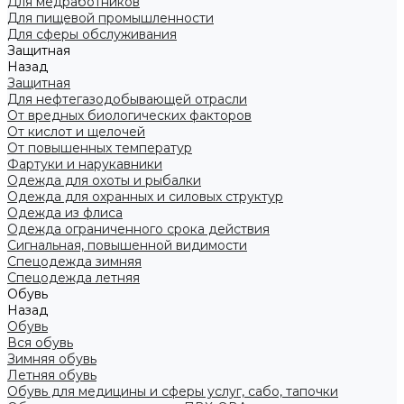
Для медработников
Для пищевой промышленности
Для сферы обслуживания
Защитная
Назад
Защитная
Для нефтегазодобывающей отрасли
От вредных биологических факторов
От кислот и щелочей
От повышенных температур
Фартуки и нарукавники
Одежда для охоты и рыбалки
Одежда для охранных и силовых структур
Одежда из флиса
Одежда ограниченного срока действия
Сигнальная, повышенной видимости
Спецодежда зимняя
Спецодежда летняя
Обувь
Назад
Обувь
Вся обувь
Зимняя обувь
Летняя обувь
Обувь для медицины и сферы услуг, сабо, тапочки