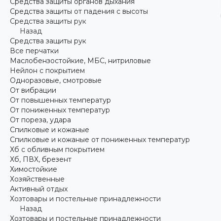
Средства защиты органов дыхания
Средства защиты от падения с высоты
Средства защиты рук
Назад
Средства защиты рук
Все перчатки
Маслобензостойкие, МБС, нитриловые
Нейлон с покрытием
Одноразовые, смотровые
От вибрации
От повышенных температур
От пониженных температур
От пореза, удара
Спилковые и кожаные
Спилковые и кожаные от пониженных температур
Хб с обливным покрытием
Хб, ПВХ, брезент
Химостойкие
Хозяйственные
Активный отдых
Хозтовары и постельные принадлежности
Назад
Хозтовары и постельные принадлежности