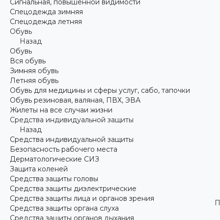
Сигнальная, повышенной видимости
Спецодежда зимняя
Спецодежда летняя
Обувь
Назад
Обувь
Вся обувь
Зимняя обувь
Летняя обувь
Обувь для медицины и сферы услуг, сабо, тапочки
Обувь резиновая, валяная, ПВХ, ЭВА
Жилеты на все случаи жизни
Средства индивидуальной защиты
Назад
Средства индивидуальной защиты
Безопасность рабочего места
Дерматологические СИЗ
Защита коленей
Средства защиты головы
Средства защиты диэлектрические
Средства защиты лица и органов зрения
П
Средства защиты органа слуха
Средства защиты органов дыхания