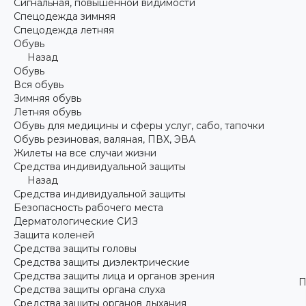
Сигнальная, повышенной видимости
Спецодежда зимняя
Спецодежда летняя
Обувь
Назад
Обувь
Вся обувь
Зимняя обувь
Летняя обувь
Обувь для медицины и сферы услуг, сабо, тапочки
Обувь резиновая, валяная, ПВХ, ЭВА
Жилеты на все случаи жизни
Средства индивидуальной защиты
Назад
Средства индивидуальной защиты
Безопасность рабочего места
Дерматологические СИЗ
Защита коленей
Средства защиты головы
Средства защиты диэлектрические
Средства защиты лица и органов зрения
П
Средства защиты органа слуха
Средства защиты органов дыхания