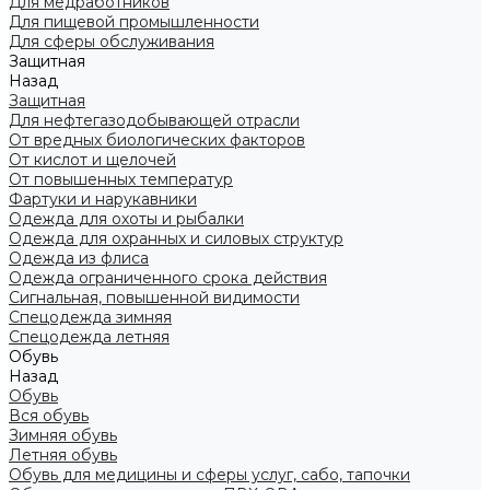
Для медработников
Для пищевой промышленности
Для сферы обслуживания
Защитная
Назад
Защитная
Для нефтегазодобывающей отрасли
От вредных биологических факторов
От кислот и щелочей
От повышенных температур
Фартуки и нарукавники
Одежда для охоты и рыбалки
Одежда для охранных и силовых структур
Одежда из флиса
Одежда ограниченного срока действия
Сигнальная, повышенной видимости
Спецодежда зимняя
Спецодежда летняя
Обувь
Назад
Обувь
Вся обувь
Зимняя обувь
Летняя обувь
Обувь для медицины и сферы услуг, сабо, тапочки