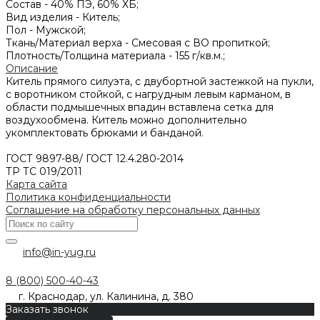
Состав -
40% ПЭ, 60% ХБ;
Вид изделия -
Китель;
Пол -
Мужской;
Ткань/Материал верха -
Смесовая с ВО пропиткой;
Плотность/Толщина материала -
155 г/кв.м.;
Описание
Китель прямого силуэта, с двубортной застежкой на пукли,
с воротником стойкой, с нагрудным левым карманом, в
области подмышечных впадин вставлена сетка для
воздухообмена. Китель можно дополнительно
укомплектовать брюками и банданой.
ГОСТ 9897-88/ ГОСТ 12.4.280-2014
ТР ТС 019/2011
Карта сайта
Политика конфиденциальности
Соглашение на обработку персональных данных
info@in-yug.ru
8 (800) 500-40-43
г. Краснодар, ул. Калинина, д. 380
Заказать звонок