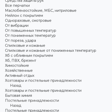
Средства защиты рук
Все перчатки
Маслобензостойкие, МБС, нитриловые
Нейлон с покрытием
Одноразовые, смотровые
От вибрации
От повышенных температур
От пониженных температур
От пореза, удара
Спилковые и кожаные
Спилковые и кожаные от пониженных температур
Хб с обливным покрытием
Хб, ПВХ, брезент
Химостойкие
Хозяйственные
Активный отдых
Хозтовары и постельные принадлежности
Назад
Хозтовары и постельные принадлежности
Бытовая химия
Постельные принадлежности
Назад
Постельные принадлежности