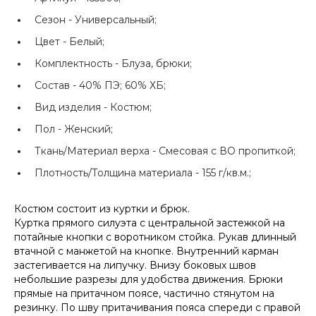
Сезон -
Универсальный;
Цвет -
Белый;
Комплектность -
Блуза, брюки;
Состав -
40% ПЭ; 60% ХБ;
Вид изделия -
Костюм;
Пол -
Женский;
Ткань/Материал верха -
Смесовая с ВО пропиткой;
Плотность/Толщина материала -
155 г/кв.м.;
Костюм состоит из куртки и брюк.
Куртка прямого силуэта с центральной застежкой на
потайные кнопки с воротником стойка. Рукав длинный
втачной с манжетой на кнопке. Внутренний карман
застегивается на липучку. Внизу боковых швов
небольшие разрезы для удобства движения. Брюки
прямые на притачном поясе, частично стянутом на
резинку. По шву притачивания пояса спереди с правой