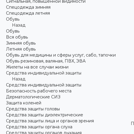
Сигнальная, повышенной видимости
Спецодежда зимняя
Спецодежда летняя
Обувь
Назад
Обувь
Вся обувь
Зимняя обувь
Летняя обувь
Обувь для медицины и сферы услуг, сабо, тапочки
Обувь резиновая, валяная, ПВХ, ЭВА
Жилеты на все случаи жизни
Средства индивидуальной защиты
Назад
Средства индивидуальной защиты
Безопасность рабочего места
Дерматологические СИЗ
Защита коленей
Средства защиты головы
Средства защиты диэлектрические
Средства защиты лица и органов зрения
П
Средства защиты органа слуха
Средства защиты органов дыхания