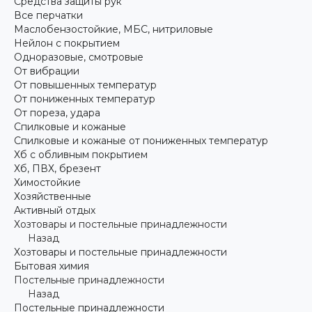
Средства защиты рук
Все перчатки
Маслобензостойкие, МБС, нитриловые
Нейлон с покрытием
Одноразовые, смотровые
От вибрации
От повышенных температур
От пониженных температур
От пореза, удара
Спилковые и кожаные
Спилковые и кожаные от пониженных температур
Хб с обливным покрытием
Хб, ПВХ, брезент
Химостойкие
Хозяйственные
Активный отдых
Хозтовары и постельные принадлежности
Назад
Хозтовары и постельные принадлежности
Бытовая химия
Постельные принадлежности
Назад
Постельные принадлежности