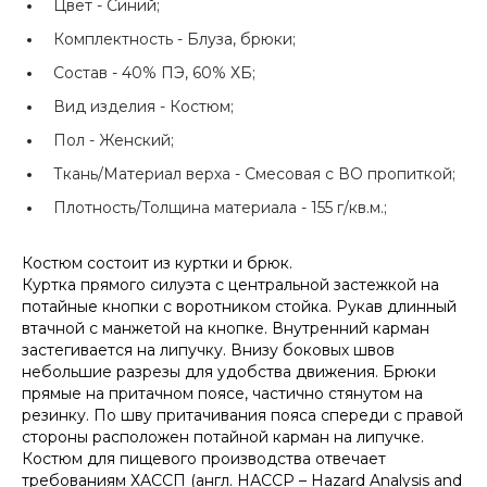
Цвет -
Синий;
Комплектность -
Блуза, брюки;
Состав -
40% ПЭ, 60% ХБ;
Вид изделия -
Костюм;
Пол -
Женский;
Ткань/Материал верха -
Смесовая с ВО пропиткой;
Плотность/Толщина материала -
155 г/кв.м.;
Костюм состоит из куртки и брюк.
Куртка прямого силуэта с центральной застежкой на
потайные кнопки с воротником стойка. Рукав длинный
втачной с манжетой на кнопке. Внутренний карман
застегивается на липучку. Внизу боковых швов
небольшие разрезы для удобства движения. Брюки
прямые на притачном поясе, частично стянутом на
резинку. По шву притачивания пояса спереди с правой
стороны расположен потайной карман на липучке.
Костюм для пищевого производства отвечает
требованиям ХАССП (англ. НАССР – Hazard Analysis and