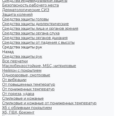
Средства индивидуальной защиты
Безопасность рабочего места
Дерматологические СИЗ
Защита коленей
Средства защиты головы
Средства защиты диэлектрические
Средства защиты лица и органов зрения
Средства защиты органа слуха
Средства защиты органов дыхания
Средства защиты от падения с высоты
Средства защиты рук
Назад
Средства защиты рук
Все перчатки
Маслобензостойкие, МБС, нитриловые
Нейлон с покрытием
Одноразовые, смотровые
От вибрации
От повышенных температур
От пониженных температур
От пореза, удара
Спилковые и кожаные
Спилковые и кожаные от пониженных температур
Хб с обливным покрытием
Хб, ПВХ, брезент