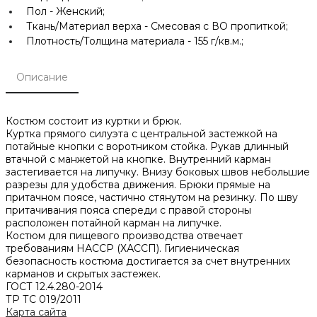
Пол -
Женский;
Ткань/Материал верха -
Смесовая с ВО пропиткой;
Плотность/Толщина материала -
155 г/кв.м.;
Описание
Костюм состоит из куртки и брюк.
Куртка прямого силуэта с центральной застежкой на
потайные кнопки с воротником стойка. Рукав длинный
втачной с манжетой на кнопке. Внутренний карман
застегивается на липучку. Внизу боковых швов небольшие
разрезы для удобства движения. Брюки прямые на
притачном поясе, частично стянутом на резинку. По шву
притачивания пояса спереди с правой стороны
расположен потайной карман на липучке.
Костюм для пищевого производства отвечает
требованиям НАССР (ХАССП). Гигиеническая
безопасность костюма достигается за счет внутренних
карманов и скрытых застежек.
ГОСТ 12.4.280-2014
ТР ТС 019/2011
Карта сайта