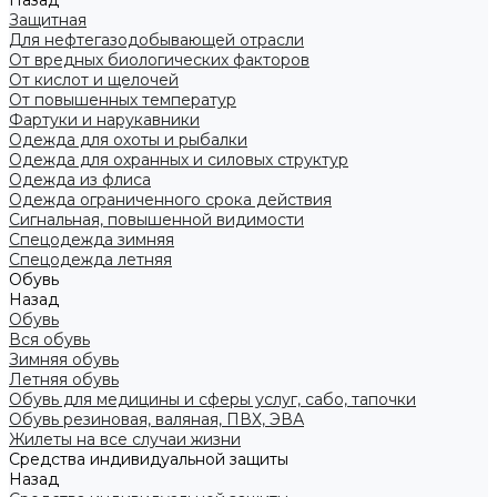
Назад
Защитная
Для нефтегазодобывающей отрасли
От вредных биологических факторов
От кислот и щелочей
От повышенных температур
Фартуки и нарукавники
Одежда для охоты и рыбалки
Одежда для охранных и силовых структур
Одежда из флиса
Одежда ограниченного срока действия
Сигнальная, повышенной видимости
Спецодежда зимняя
Спецодежда летняя
Обувь
Назад
Обувь
Вся обувь
Зимняя обувь
Летняя обувь
Обувь для медицины и сферы услуг, сабо, тапочки
Обувь резиновая, валяная, ПВХ, ЭВА
Жилеты на все случаи жизни
Средства индивидуальной защиты
Назад