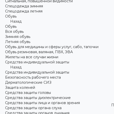
Сигнальная, повышенной видимости
Спецодежда зимняя
Спецодежда летняя
Обувь
Назад
Обувь
Вся обувь
Зимняя обувь
Летняя обувь
Обувь для медицины и сферы услуг, сабо, тапочки
Обувь резиновая, валяная, ПВХ, ЭВА
Жилеты на все случаи жизни
Средства индивидуальной защиты
Назад
Средства индивидуальной защиты
Безопасность рабочего места
Дерматологические СИЗ
Защита коленей
Средства защиты головы
Средства защиты диэлектрические
Средства защиты лица и органов зрения
П
Средства защиты органа слуха
Средства защиты органов дыхания