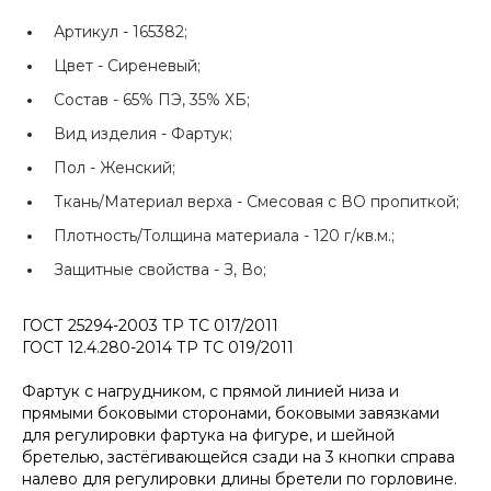
Артикул -
165382;
Цвет -
Сиреневый;
Состав -
65% ПЭ, 35% ХБ;
Вид изделия -
Фартук;
Пол -
Женский;
Ткань/Материал верха -
Смесовая с ВО пропиткой;
Плотность/Толщина материала -
120 г/кв.м.;
Защитные свойства -
З, Во;
ГОСТ 25294-2003 ТР ТС 017/2011
ГОСТ 12.4.280-2014 ТР ТС 019/2011
Фартук с нагрудником, с прямой линией низа и
прямыми боковыми сторонами, боковыми завязками
для регулировки фартука на фигуре, и шейной
бретелью, застёгивающейся сзади на 3 кнопки справа
налево для регулировки длины бретели по горловине.