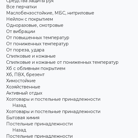
Средства защиты рук
Все перчатки
Маслобензостойкие, МБС, нитриловые
Нейлон с покрытием
Одноразовые, смотровые
От вибрации
От повышенных температур
От пониженных температур
От пореза, удара
Спилковые и кожаные
Спилковые и кожаные от пониженных температур
Хб с обливным покрытием
Хб, ПВХ, брезент
Химостойкие
Хозяйственные
Активный отдых
Хозтовары и постельные принадлежности
Назад
Хозтовары и постельные принадлежности
Бытовая химия
Постельные принадлежности
Назад
Постельные принадлежности