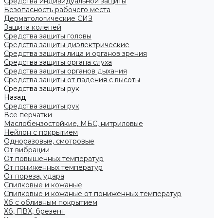
Средства индивидуальной защиты
Безопасность рабочего места
Дерматологические СИЗ
Защита коленей
Средства защиты головы
Средства защиты диэлектрические
Средства защиты лица и органов зрения
Средства защиты органа слуха
Средства защиты органов дыхания
Средства защиты от падения с высоты
Средства защиты рук
Назад
Средства защиты рук
Все перчатки
Маслобензостойкие, МБС, нитриловые
Нейлон с покрытием
Одноразовые, смотровые
От вибрации
От повышенных температур
От пониженных температур
От пореза, удара
Спилковые и кожаные
Спилковые и кожаные от пониженных температур
Хб с обливным покрытием
Хб, ПВХ, брезент