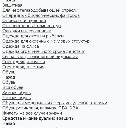
Назад
Защитная
Для нефтегазодобывающей отрасли
От вредных биологических факторов
От кислот и щелочей
От повышенных температур
Фартуки и нарукавники
Одежда для охоты и рыбалки
Одежда для охранных и силовых структур
Одежда из флиса
Одежда ограниченного срока действия
Сигнальная, повышенной видимости
Спецодежда зимняя
Спецодежда летняя
Обувь
Назад
Обувь
Вся обувь
Зимняя обувь
Летняя обувь
Обувь для медицины и сферы услуг, сабо, тапочки
Обувь резиновая, валяная, ПВХ, ЭВА
Жилеты на все случаи жизни
Средства индивидуальной защиты
Назад