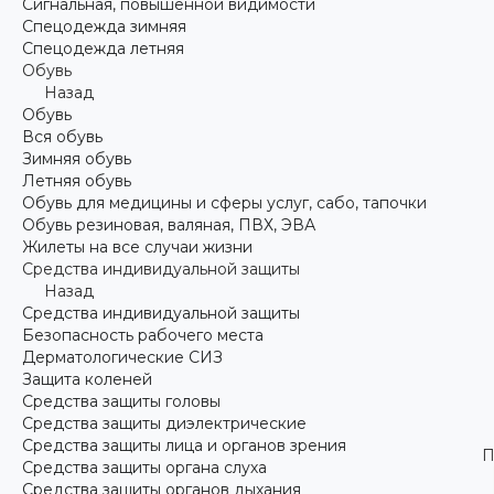
Сигнальная, повышенной видимости
Спецодежда зимняя
Спецодежда летняя
Обувь
Назад
Обувь
Вся обувь
Зимняя обувь
Летняя обувь
Обувь для медицины и сферы услуг, сабо, тапочки
Обувь резиновая, валяная, ПВХ, ЭВА
Жилеты на все случаи жизни
Средства индивидуальной защиты
Назад
Средства индивидуальной защиты
Безопасность рабочего места
Дерматологические СИЗ
Защита коленей
Средства защиты головы
Средства защиты диэлектрические
Средства защиты лица и органов зрения
П
Средства защиты органа слуха
Средства защиты органов дыхания