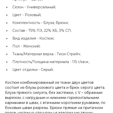
Сезон -
Универсальный;
Цвет -
Розовый;
Комплектность -
Блуза, брюки;
Состав -
75% ПЭ, 22% ХБ, 3% СП;
Вид изделия -
Костюм;
Пол -
Женский;
Ткань/Материал верха -
Тиси-Стрейч;
Плотность/Толщина материала -
115 г/кв.м.;
Цвет отделки -
Серый;
Костюм комбинированный из ткани двух цветов
состоит из блузы розового цвета и брюк серого цвета.
Блуза прямого силуэта, без застёжки, с V – образным
вырезом, с нагрудным и нижними горизонтальными
карманами в швах, с втачными короткими рукавами, по
боковым швам разрезы. Брюки прямые на притачном
поясе, частично стянутом на эластичную тесьму,