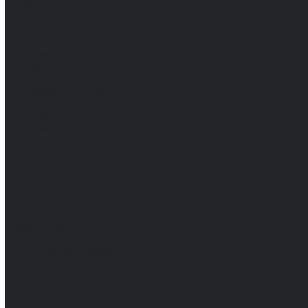
Акции
О компании
Новости
Отзывы
Вакансии
Сертификаты
Политика конфиденциальности
Как выбрать размер
Информация
Способы оплаты
Гарантии
Статьи
Контакты
...
Каталог одежды
Спецодежда
Белье нательное, трикотажные изделия
Влагозащитная
Головные уборы
Для медработников
Для пищевой промышленности
Для сферы обслуживания
Защитная
Для нефтегазодобывающей отрасли
От вредных биологических факторов