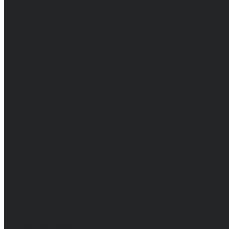
Средства защиты органов дыхания
Средства защиты от падения с высоты
Средства защиты рук
Все перчатки
Маслобензостойкие, МБС, нитриловые
Нейлон с покрытием
Одноразовые, смотровые
От вибрации
От повышенных температур
От пониженных температур
От пореза, удара
Спилковые и кожаные
Спилковые и кожаные от пониженных температур
Хб с обливным покрытием
Хб, ПВХ, брезент
Химостойкие
Хозяйственные
Активный отдых
Хозтовары и постельные принадлежности
Бытовая химия
Постельные принадлежности
Кровати
Матрасы, одеяла, подушки, покрывала
Полотенца
Постельное белье