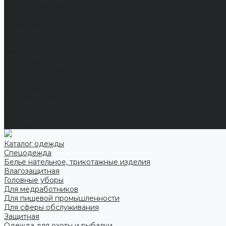
Технические ткани
Акции
О компании
Новости
Отзывы
Вакансии
Сертификаты
Политика конфиденциальности
Как выбрать размер
Информация
Способы оплаты
Гарантии
Статьи
Контакты
Каталог одежды
Спецодежда
Белье нательное, трикотажные изделия
Влагозащитная
Головные уборы
Для медработников
Для пищевой промышленности
Для сферы обслуживания
Защитная
Одежда для охоты и рыбалки