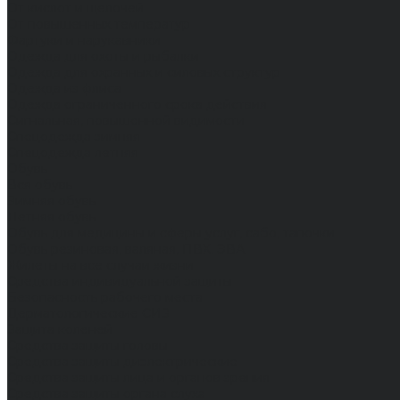
От кислот и щелочей
От повышенных температур
Фартуки и нарукавники
Одежда для охоты и рыбалки
Одежда для охранных и силовых структур
Одежда из флиса
Одежда ограниченного срока действия
Сигнальная, повышенной видимости
Спецодежда зимняя
Спецодежда летняя
Обувь
Вся обувь
Зимняя обувь
Летняя обувь
Обувь для медицины и сферы услуг, сабо, тапочки
Обувь резиновая, валяная, ПВХ, ЭВА
Жилеты на все случаи жизни
Средства индивидуальной защиты
Безопасность рабочего места
Дерматологические СИЗ
Защита коленей
Средства защиты головы
Средства защиты диэлектрические
Средства защиты лица и органов зрения
Средства защиты органа слуха