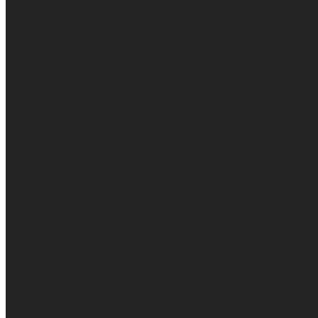
Влагозащитная
Головные уборы
Для медработников
Для пищевой промышленности
Для сферы обслуживания
Защитная
Одежда для охоты и рыбалки
Одежда для охранных и силовых структур
Одежда из флиса
Одежда ограниченного срока действия
Сигнальная, повышенной видимости
Спецодежда зимняя
Спецодежда летняя
Обувь
Вся обувь
Зимняя обувь
Летняя обувь
Обувь для медицины и сферы услуг, сабо, тапочки
Обувь резиновая, валяная, ПВХ, ЭВА
Жилеты на все случаи жизни
Средства индивидуальной защиты
Безопасность рабочего места
Дерматологические СИЗ
Защита коленей
Средства защиты головы