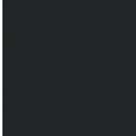
Средства защиты диэлектрические
Средства защиты лица и органов зрения
Средства защиты органа слуха
Средства защиты органов дыхания
Средства защиты от падения с высоты
Средства защиты рук
Все перчатки
Маслобензостойкие, МБС, нитриловые
Нейлон с покрытием
Одноразовые, смотровые
От вибрации
От повышенных температур
От пониженных температур
От пореза, удара
Спилковые и кожаные
Спилковые и кожаные от пониженных температур
Хб с обливным покрытием
Хб, ПВХ, брезент
Химостойкие
Хозяйственные
Активный отдых
Хозтовары и постельные принадлежности
Бытовая химия
Постельные принадлежности
Технические ткани