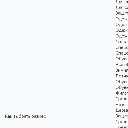
Для 
Для с
Защит
Одежд
Одежд
Одежд
Одежд
Сигна
Спецо
Спецо
Обув
Вся о
Зимня
Летня
Обувь
Обувь
Жилет
Средс
Безоп
Дерма
Защит
Как выбрать размер
Средс
Средс