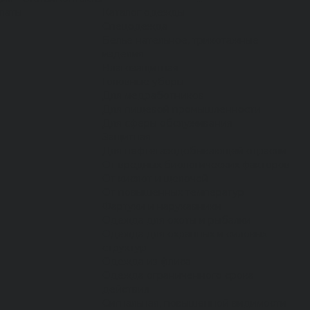
латы
Каталог одежды
Спецодежда
Белье нательное, трикотажные
изделия
Влагозащитная
Головные уборы
Для медработников
Для пищевой промышленности
Для сферы обслуживания
Защитная
Для нефтегазодобывающей отрасли
От вредных биологических факторов
От кислот и щелочей
От повышенных температур
Фартуки и нарукавники
Одежда для охоты и рыбалки
Одежда для охранных и силовых
структур
Одежда из флиса
Одежда ограниченного срока
действия
Сигнальная, повышенной видимости