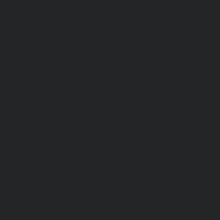
Хб, ПВХ, брезент
Химостойкие
Хозяйственные
Активный отдых
Хозтовары и постельные принадлежности
Бытовая химия
Постельные принадлежности
Технические ткани