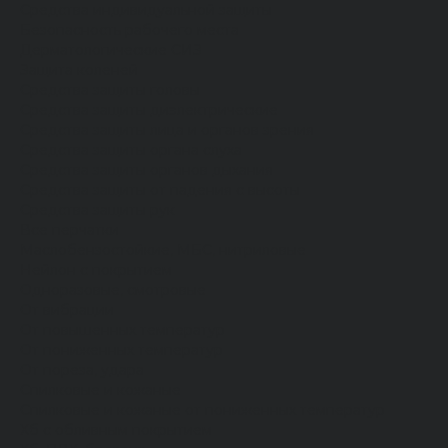
Средства индивидуальной защиты
Безопасность рабочего места
Дерматологические СИЗ
Защита коленей
Средства защиты головы
Средства защиты диэлектрические
Средства защиты лица и органов зрения
Средства защиты органа слуха
Средства защиты органов дыхания
Средства защиты от падения с высоты
Средства защиты рук
Все перчатки
Маслобензостойкие, МБС, нитриловые
Нейлон с покрытием
Одноразовые, смотровые
От вибрации
От повышенных температур
От пониженных температур
От пореза, удара
Спилковые и кожаные
Спилковые и кожаные от пониженных температур
Хб с обливным покрытием