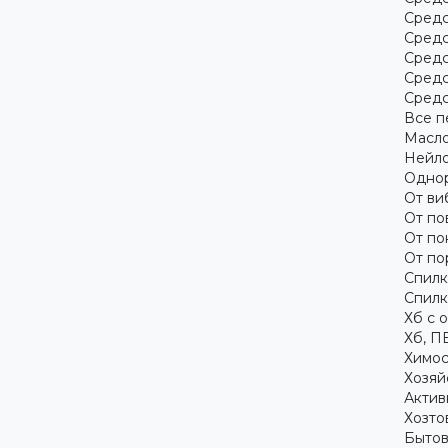
Средс
Средс
Средс
Средс
Средс
Все п
Масло
Нейло
Однор
От ви
От по
От по
От по
Спилк
Спилк
Хб с 
Хб, П
Химос
Хозяй
Актив
Хозто
Бытов