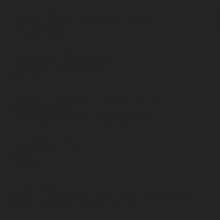
Спецодежда
Н
Белье нательное, трикотажные изделия
О
Влагозащитная
В
Головные уборы
С
Для медработников
П
Для пищевой промышленности
Для сферы обслуживания
Защитная
Одежда для охоты и рыбалки
Одежда для охранных и силовых структур
Одежда из флиса
Одежда ограниченного срока действия
Сигнальная, повышенной видимости
Спецодежда зимняя
Спецодежда летняя
Обувь
Вся обувь
Зимняя обувь
Летняя обувь
Обувь для медицины и сферы услуг, сабо, тапочки
Обувь резиновая, валяная, ПВХ, ЭВА
Жилеты на все случаи жизни