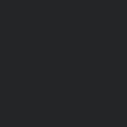
Спецодежда зимняя
Спецодежда летняя
Обувь
Вся обувь
Зимняя обувь
Летняя обувь
Обувь для медицины и сферы услуг,
сабо, тапочки
Обувь резиновая, валяная, ПВХ, ЭВА
Жилеты на все случаи жизни
Средства индивидуальной защиты
Безопасность рабочего места
Дерматологические СИЗ
Защита коленей
Средства защиты головы
Средства защиты диэлектрические
Средства защиты лица и органов
зрения
Средства защиты органа слуха
Средства защиты органов дыхания
Средства защиты от падения с высоты
Средства защиты рук