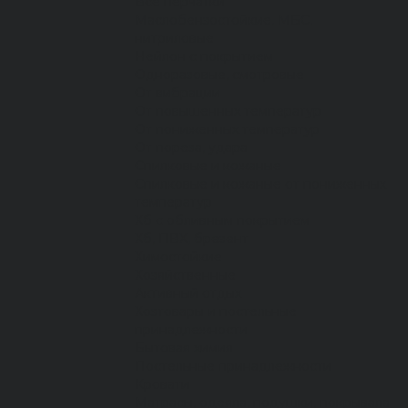
Все перчатки
Маслобензостойкие, МБС,
нитриловые
Нейлон с покрытием
Одноразовые, смотровые
От вибрации
От повышенных температур
От пониженных температур
От пореза, удара
Спилковые и кожаные
Спилковые и кожаные от пониженных
температур
Хб с обливным покрытием
Хб, ПВХ, брезент
Химостойкие
Хозяйственные
Активный отдых
Хозтовары и постельные
принадлежности
Бытовая химия
Постельные принадлежности
Кровати
Матрасы, одеяла, подушки, покрывала