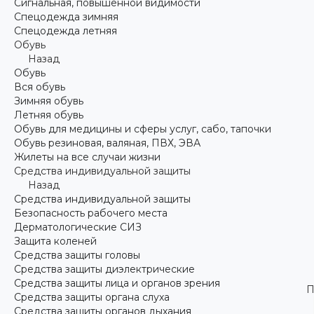
Сигнальная, повышенной видимости
Спецодежда зимняя
Спецодежда летняя
Обувь
Назад
Обувь
Вся обувь
Зимняя обувь
Летняя обувь
Обувь для медицины и сферы услуг, сабо, тапочки
Обувь резиновая, валяная, ПВХ, ЭВА
Жилеты на все случаи жизни
Средства индивидуальной защиты
Назад
Средства индивидуальной защиты
Безопасность рабочего места
Дерматологические СИЗ
Защита коленей
Средства защиты головы
Средства защиты диэлектрические
Средства защиты лица и органов зрения
П
Средства защиты органа слуха
Средства защиты органов дыхания