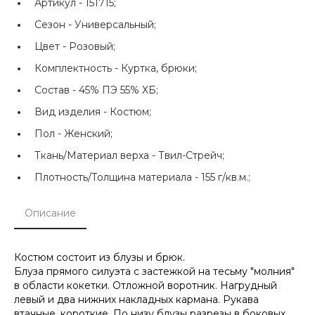
Артикул -
151715;
Сезон -
Универсальный;
Цвет -
Розовый;
Комплектность -
Куртка, брюки;
Состав -
45% ПЭ 55% ХБ;
Вид изделия -
Костюм;
Пол -
Женский;
Ткань/Материал верха -
Твил-Стрейч;
Плотность/Толщина материала -
155 г/кв.м.;
Описание
Костюм состоит из блузы и брюк.
Блуза прямого силуэта с застежкой на тесьму "молния"
в области кокетки. Отложной воротник. Нагрудный
левый и два нижних накладных кармана. Рукава
втачные, короткие. По низу блузы разрезы в боковых