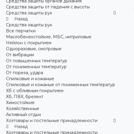
Средства защиты органов дыхания
Средства защиты от падения с высоты
Средства защиты рук
Назад
Средства защиты рук
Все перчатки
Маслобензостойкие, МБС, нитриловые
Нейлон с покрытием
Одноразовые, смотровые
От вибрации
От повышенных температур
От пониженных температур
От пореза, удара
Спилковые и кожаные
Спилковые и кожаные от пониженных температур
Хб с обливным покрытием
Хб, ПВХ, брезент
Химостойкие
Хозяйственные
Активный отдых
Хозтовары и постельные принадлежности
Назад
Хозтовары и постельные принадлежности