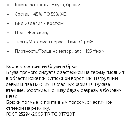
Комплектность -
Блуза, брюки;
Состав -
45% ПЭ 55% ХБ;
Вид изделия -
Костюм;
Пол -
Женский;
Ткань/Материал верха -
Твил-Стрейч;
Плотность/Толщина материала -
155 г/кв.м.;
Костюм состоит из блузы и брюк.
Блуза прямого силуэта с застежкой на тесьму "молния"
в области кокетки. Отложной воротник. Нагрудный
левый и два нижних накладных кармана. Рукава
втачные, короткие. По низу блузы разрезы в боковых
швах.
Брюки прямые, с притачным поясом, с частичной
стяжкой на резинку.
ГОСТ 25294-2003 ТР ТС 017/2011