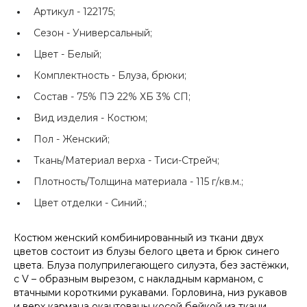
Артикул -
122175;
Сезон -
Универсальный;
Цвет -
Белый;
Комплектность -
Блуза, брюки;
Состав -
75% ПЭ 22% ХБ 3% СП;
Вид изделия -
Костюм;
Пол -
Женский;
Ткань/Материал верха -
Тиси-Стрейч;
Плотность/Толщина материала -
115 г/кв.м.;
Цвет отделки -
Синий.;
Костюм женский комбинированный из ткани двух
цветов состоит из блузы белого цвета и брюк синего
цвета. Блуза полуприлегающего силуэта, без застёжки,
с V – образным вырезом, с накладным карманом, с
втачными короткими рукавами. Горловина, низ рукавов
и верх кармана окантованы косой бейкой из ткани