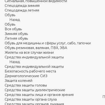
Сигнальная, повышенной видимости
Спецодежда зимняя
Спецодежда летняя
Обувь
Назад
Обувь
Вся обувь
Зимняя обувь
Летняя обувь
Обувь для медицины и сферы услуг, сабо, тапочки
Обувь резиновая, валяная, ПВХ, ЭВА
Жилеты на все случаи жизни
Средства индивидуальной защиты
Назад
Средства индивидуальной защиты
Безопасность рабочего места
Дерматологические СИЗ
Защита коленей
Средства защиты головы
Средства защиты диэлектрические
Средства защиты лица и органов зрения
П
Средства защиты органа слуха
Средства защиты органов дыхания