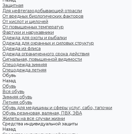
Назад
Защитная
Для нефтегазодобывающей отрасли
От вредных биологических факторов
От кислот и щелочей
От повышенных температур
Фартуки и нарукавники
Одежда для охоты и рыбалки
Одежда для охранных и силовых структур
Одежда из флиса
Одежда ограниченного срока действия
Сигнальная, повышенной видимости
Спецодежда зимняя
Спецодежда летняя
Обувь
Назад
Обувь
Вся обувь
Зимняя обувь
Летняя обувь
Обувь для медицины и сферы услуг, сабо, тапочки
Обувь резиновая, валяная, ПВХ, ЭВА
Жилеты на все случаи жизни
Средства индивидуальной защиты
Назад