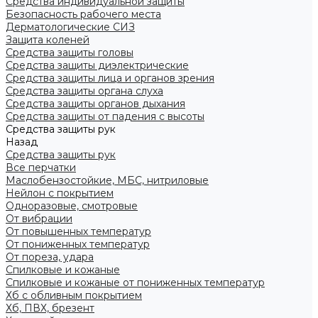
Средства индивидуальной защиты
Безопасность рабочего места
Дерматологические СИЗ
Защита коленей
Средства защиты головы
Средства защиты диэлектрические
Средства защиты лица и органов зрения
Средства защиты органа слуха
Средства защиты органов дыхания
Средства защиты от падения с высоты
Средства защиты рук
Назад
Средства защиты рук
Все перчатки
Маслобензостойкие, МБС, нитриловые
Нейлон с покрытием
Одноразовые, смотровые
От вибрации
От повышенных температур
От пониженных температур
От пореза, удара
Спилковые и кожаные
Спилковые и кожаные от пониженных температур
Хб с обливным покрытием
Хб, ПВХ, брезент