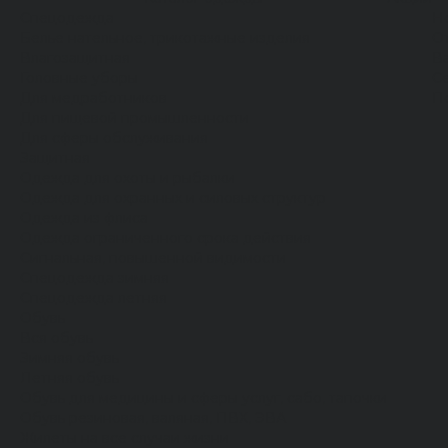
Спецодежда
Н
Белье нательное, трикотажные изделия
О
Влагозащитная
В
Головные уборы
С
Для медработников
П
Для пищевой промышленности
Для сферы обслуживания
Защитная
Одежда для охоты и рыбалки
Одежда для охранных и силовых структур
Одежда из флиса
Одежда ограниченного срока действия
Сигнальная, повышенной видимости
Спецодежда зимняя
Спецодежда летняя
Обувь
Вся обувь
Зимняя обувь
Летняя обувь
Обувь для медицины и сферы услуг, сабо, тапочки
Обувь резиновая, валяная, ПВХ, ЭВА
Жилеты на все случаи жизни