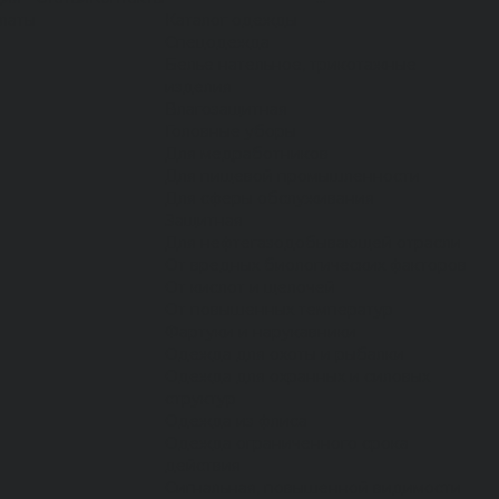
латы
Каталог одежды
Спецодежда
Белье нательное, трикотажные
изделия
Влагозащитная
Головные уборы
Для медработников
Для пищевой промышленности
Для сферы обслуживания
Защитная
Для нефтегазодобывающей отрасли
От вредных биологических факторов
От кислот и щелочей
От повышенных температур
Фартуки и нарукавники
Одежда для охоты и рыбалки
Одежда для охранных и силовых
структур
Одежда из флиса
Одежда ограниченного срока
действия
Сигнальная, повышенной видимости