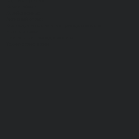
Хб, ПВХ, брезент
Химостойкие
Хозяйственные
Активный отдых
Хозтовары и постельные принадлежности
Бытовая химия
Постельные принадлежности
Технические ткани