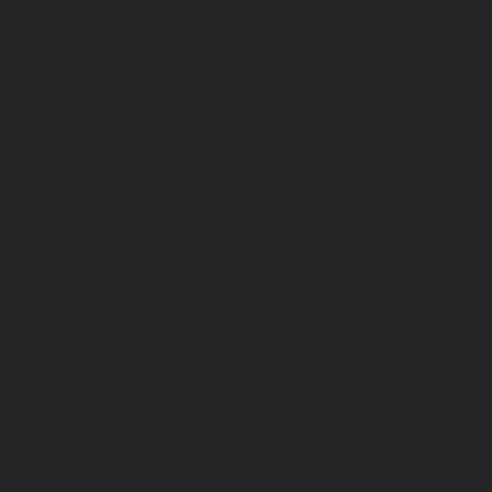
Все перчатки
Маслобензостойкие, МБС,
нитриловые
Нейлон с покрытием
Одноразовые, смотровые
От вибрации
От повышенных температур
От пониженных температур
От пореза, удара
Спилковые и кожаные
Спилковые и кожаные от пониженных
температур
Хб с обливным покрытием
Хб, ПВХ, брезент
Химостойкие
Хозяйственные
Активный отдых
Хозтовары и постельные
принадлежности
Бытовая химия
Постельные принадлежности
Кровати
Матрасы, одеяла, подушки, покрывала