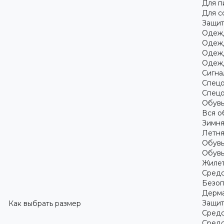
Для 
Для с
Защит
Одежд
Одежд
Одежд
Одежд
Сигна
Спецо
Спецо
Обув
Вся о
Зимня
Летня
Обувь
Обувь
Жилет
Средс
Безоп
Дерма
Защит
Как выбрать размер
Средс
Средс