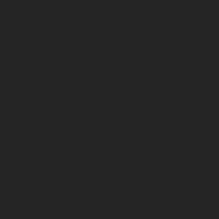
Спецодежда зимняя
Спецодежда летняя
Обувь
Вся обувь
Зимняя обувь
Летняя обувь
Обувь для медицины и сферы услуг,
сабо, тапочки
Обувь резиновая, валяная, ПВХ, ЭВА
Жилеты на все случаи жизни
Средства индивидуальной защиты
Безопасность рабочего места
Дерматологические СИЗ
Защита коленей
Средства защиты головы
Средства защиты диэлектрические
Средства защиты лица и органов
зрения
Средства защиты органа слуха
Средства защиты органов дыхания
Средства защиты от падения с высоты
Средства защиты рук