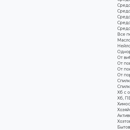
Средс
Средс
Средс
Средс
Средс
Все п
Масло
Нейло
Однор
От ви
От по
От по
От по
Спилк
Спилк
Хб с 
Хб, П
Химос
Хозяй
Актив
Хозто
Бытов