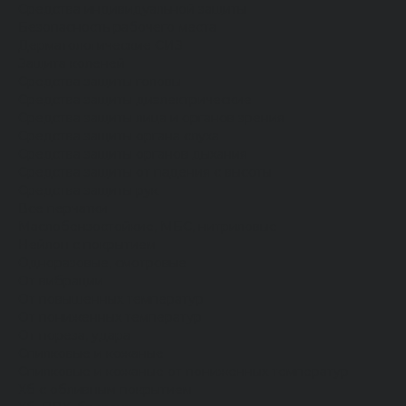
Средства индивидуальной защиты
Безопасность рабочего места
Дерматологические СИЗ
Защита коленей
Средства защиты головы
Средства защиты диэлектрические
Средства защиты лица и органов зрения
Средства защиты органа слуха
Средства защиты органов дыхания
Средства защиты от падения с высоты
Средства защиты рук
Все перчатки
Маслобензостойкие, МБС, нитриловые
Нейлон с покрытием
Одноразовые, смотровые
От вибрации
От повышенных температур
От пониженных температур
От пореза, удара
Спилковые и кожаные
Спилковые и кожаные от пониженных температур
Хб с обливным покрытием