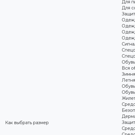
Для 
Для с
Защит
Одежд
Одежд
Одежд
Одежд
Сигна
Спецо
Спецо
Обув
Вся о
Зимня
Летня
Обувь
Обувь
Жилет
Средс
Безоп
Дерма
Защит
Как выбрать размер
Средс
Средс