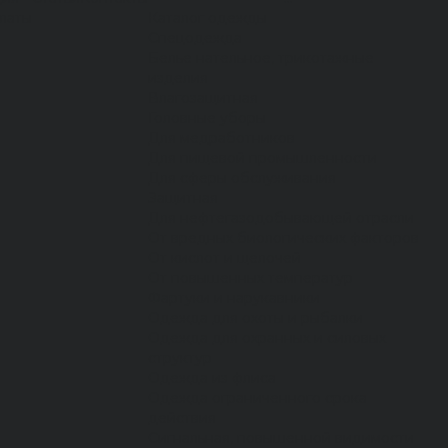
латы
Каталог одежды
Спецодежда
Белье нательное, трикотажные
изделия
Влагозащитная
Головные уборы
Для медработников
Для пищевой промышленности
Для сферы обслуживания
Защитная
Для нефтегазодобывающей отрасли
От вредных биологических факторов
От кислот и щелочей
От повышенных температур
Фартуки и нарукавники
Одежда для охоты и рыбалки
Одежда для охранных и силовых
структур
Одежда из флиса
Одежда ограниченного срока
действия
Сигнальная, повышенной видимости