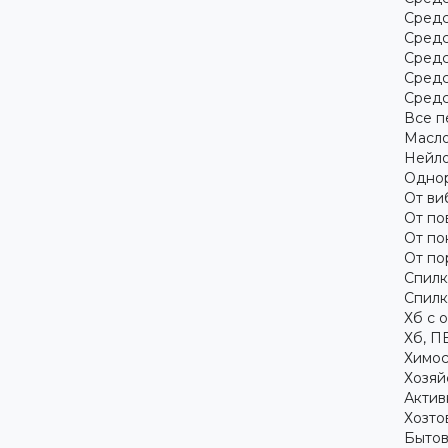
Средс
Средс
Средс
Средс
Средс
Все п
Масло
Нейло
Однор
От ви
От по
От по
От по
Спилк
Спилк
Хб с 
Хб, П
Химос
Хозяй
Актив
Хозто
Бытов