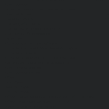
Спецодежда
Н
Белье нательное, трикотажные изделия
О
Влагозащитная
В
Головные уборы
С
Для медработников
П
Для пищевой промышленности
Для сферы обслуживания
Защитная
Одежда для охоты и рыбалки
Одежда для охранных и силовых структур
Одежда из флиса
Одежда ограниченного срока действия
Сигнальная, повышенной видимости
Спецодежда зимняя
Спецодежда летняя
Обувь
Вся обувь
Зимняя обувь
Летняя обувь
Обувь для медицины и сферы услуг, сабо, тапочки
Обувь резиновая, валяная, ПВХ, ЭВА
Жилеты на все случаи жизни