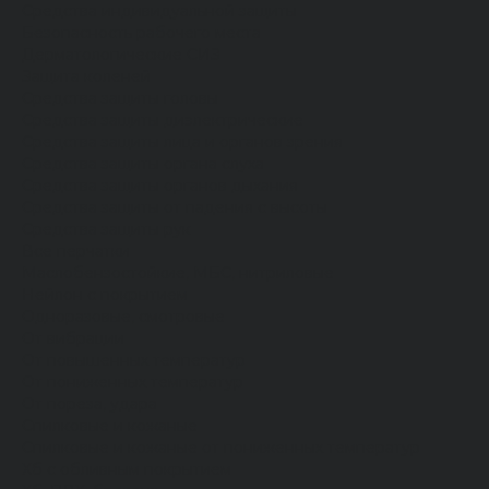
Средства индивидуальной защиты
Безопасность рабочего места
Дерматологические СИЗ
Защита коленей
Средства защиты головы
Средства защиты диэлектрические
Средства защиты лица и органов зрения
Средства защиты органа слуха
Средства защиты органов дыхания
Средства защиты от падения с высоты
Средства защиты рук
Все перчатки
Маслобензостойкие, МБС, нитриловые
Нейлон с покрытием
Одноразовые, смотровые
От вибрации
От повышенных температур
От пониженных температур
От пореза, удара
Спилковые и кожаные
Спилковые и кожаные от пониженных температур
Хб с обливным покрытием