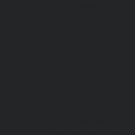
Все перчатки
Маслобензостойкие, МБС,
нитриловые
Нейлон с покрытием
Одноразовые, смотровые
От вибрации
От повышенных температур
От пониженных температур
От пореза, удара
Спилковые и кожаные
Спилковые и кожаные от пониженных
температур
Хб с обливным покрытием
Хб, ПВХ, брезент
Химостойкие
Хозяйственные
Активный отдых
Хозтовары и постельные
принадлежности
Бытовая химия
Постельные принадлежности
Кровати
Матрасы, одеяла, подушки, покрывала