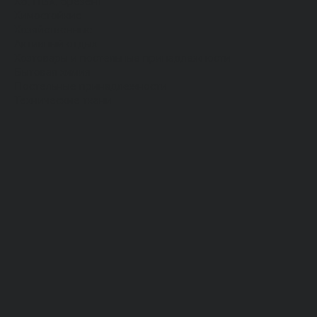
Хб, ПВХ, брезент
Химостойкие
Хозяйственные
Активный отдых
Хозтовары и постельные принадлежности
Бытовая химия
Постельные принадлежности
Технические ткани