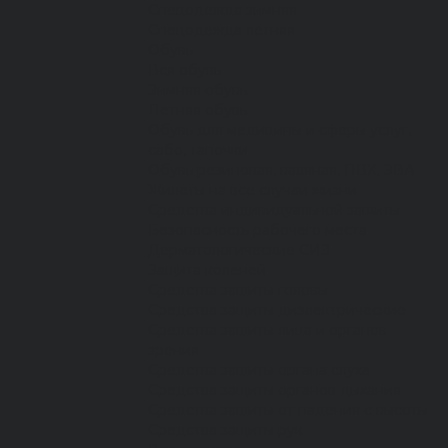
Спецодежда зимняя
Спецодежда летняя
Обувь
Вся обувь
Зимняя обувь
Летняя обувь
Обувь для медицины и сферы услуг,
сабо, тапочки
Обувь резиновая, валяная, ПВХ, ЭВА
Жилеты на все случаи жизни
Средства индивидуальной защиты
Безопасность рабочего места
Дерматологические СИЗ
Защита коленей
Средства защиты головы
Средства защиты диэлектрические
Средства защиты лица и органов
зрения
Средства защиты органа слуха
Средства защиты органов дыхания
Средства защиты от падения с высоты
Средства защиты рук